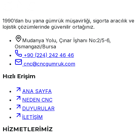
1990’dan bu yana gümrük müşavirliği, sigorta aracılık ve
lojistik çözümlerinde güvenilir ortağınız.
Mudanya Yolu, Çınar İşhanı No:2/5-6,
Osmangazi/Bursa
+90 (224) 242 46 46
cnc@cncgumruk.com
Hızlı Erişim
ANA SAYFA
NEDEN CNC
DUYURULAR
İLETİŞİM
HİZMETLERİMİZ