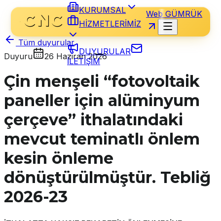
KURUMSAL
Web GÜMRÜK
HİZMETLERİMİZ
Tüm duyurular
DUYURULAR
Duyuru
26 Haziran 2026
İLETİŞİM
Çin menşeli “fotovoltaik
paneller için alüminyum
çerçeve” ithalatındaki
mevcut teminatlı önlem
kesin önleme
dönüştürülmüştür. Tebliğ
2026-23