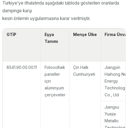
Türkiye’ye ithalatında aşağıdaki tabloda gösterilen oranlarda
dampinge karşı
kesin önlemin uygulanmasına karar verilmiştir.
GTİP
Eşya
Menşe Ülke
Firma Ünva
Tanımı
8541.90.00.00.11
Fotovoltaik
Çin Halk
Jiangyin
paneller
Cumhuriyeti
Haihong Ne
için
Energy
alüminyum
Technology
çerçeveler
Co., Ltd
Jiangsu
Yuejia
Metallic
Technology