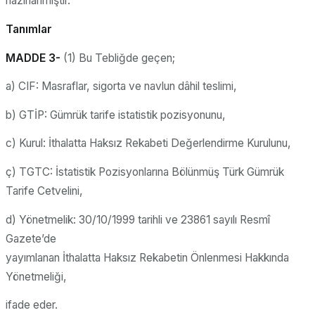
hazırlanmıştır.
Tanımlar
MADDE 3-
(1) Bu Tebliğde geçen;
a) CIF: Masraflar, sigorta ve navlun dâhil teslimi,
b) GTİP: Gümrük tarife istatistik pozisyonunu,
c) Kurul: İthalatta Haksız Rekabeti Değerlendirme Kurulunu,
ç) TGTC: İstatistik Pozisyonlarına Bölünmüş Türk Gümrük
Tarife Cetvelini,
d) Yönetmelik: 30/10/1999 tarihli ve 23861 sayılı Resmî
Gazete’de
yayımlanan İthalatta Haksız Rekabetin Önlenmesi Hakkında
Yönetmeliği,
ifade eder.