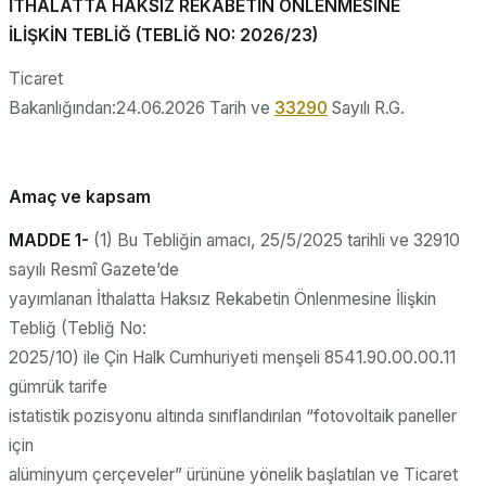
İTHALATTA HAKSIZ REKABETİN ÖNLENMESİNE
İLİŞKİN TEBLİĞ (TEBLİĞ NO: 2026/23)
Ticaret
Bakanlığından:24.06.2026 Tarih ve
33290
Sayılı R.G.
Amaç ve kapsam
MADDE 1-
(1) Bu Tebliğin amacı, 25/5/2025 tarihli ve 32910
sayılı Resmî Gazete’de
yayımlanan İthalatta Haksız Rekabetin Önlenmesine İlişkin
Tebliğ (Tebliğ No:
2025/10) ile Çin Halk Cumhuriyeti menşeli 8541.90.00.00.11
gümrük tarife
istatistik pozisyonu altında sınıflandırılan “fotovoltaik paneller
için
alüminyum çerçeveler” ürününe yönelik başlatılan ve Ticaret