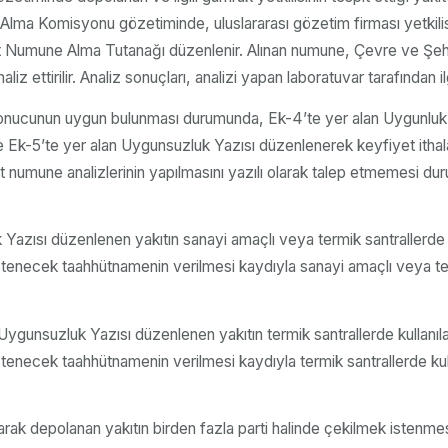
ne Alma Komisyonu gözetiminde, uluslararası gözetim firması yetkilis
Yakıt Numune Alma Tutanağı düzenlenir. Alınan numune, Çevre ve Şe
iz ettirilir. Analiz sonuçları, analizi yapan laboratuvar tarafından i
sonucunun uygun bulunması durumunda, Ek-4’te yer alan Uygunluk B
e Ek-5’te yer alan Uygunsuzluk Yazısı düzenlenerek keyfiyet ithalat
ahit numune analizlerinin yapılmasını yazılı olarak talep etmemesi 
 Yazısı düzenlenen yakıtın sanayi amaçlı veya termik santrallerde k
istenecek taahhütnamenin verilmesi kaydıyla sanayi amaçlı veya ter
n Uygunsuzluk Yazısı düzenlenen yakıtın termik santrallerde kullanıl
 istenecek taahhütnamenin verilmesi kaydıyla termik santrallerde k
larak depolanan yakıtın birden fazla parti halinde çekilmek istenmes