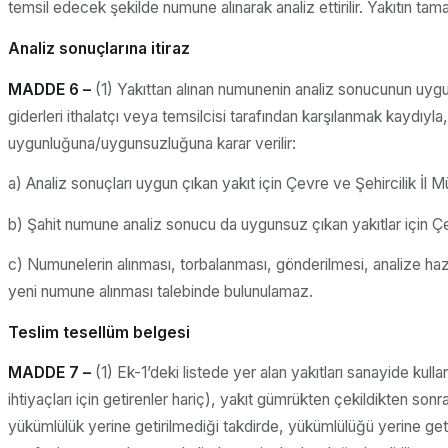
temsil edecek şekilde numune alınarak analiz ettirilir. Yakıtın t
Analiz sonuçlarına itiraz
MADDE 6 –
(1) Yakıttan alınan numunenin analiz sonucunun uygun
giderleri ithalatçı veya temsilcisi tarafından karşılanmak kaydıyla
uygunluğuna/uygunsuzluğuna karar verilir:
a) Analiz sonuçları uygun çıkan yakıt için Çevre ve Şehircilik İl Mü
b) Şahit numune analiz sonucu da uygunsuz çıkan yakıtlar için Çevre
c) Numunelerin alınması, torbalanması, gönderilmesi, analize ha
yeni numune alınması talebinde bulunulamaz.
Teslim tesellüm belgesi
MADDE 7 –
(1) Ek-1’deki listede yer alan yakıtları sanayide kull
ihtiyaçları için getirenler hariç), yakıt gümrükten çekildikten 
yükümlülük yerine getirilmediği takdirde, yükümlülüğü yerine get