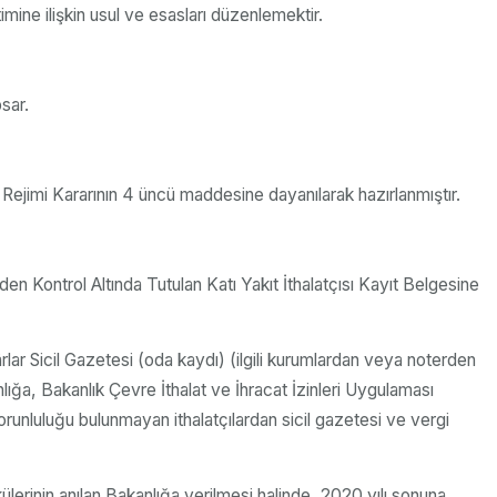
mine ilişkin usul ve esasları düzenlemektir.
psar.
Rejimi Kararının 4 üncü maddesine dayanılarak hazırlanmıştır.
den Kontrol Altında Tutulan Katı Yakıt İthalatçısı Kayıt Belgesine
rlar Sicil Gazetesi (oda kaydı) (ilgili kurumlardan veya noterden
nlığa, Bakanlık Çevre İthalat ve İhracat İzinleri Uygulaması
orunluluğu bulunmayan ithalatçılardan sicil gazetesi ve vergi
ülerinin anılan Bakanlığa verilmesi halinde, 2020 yılı sonuna