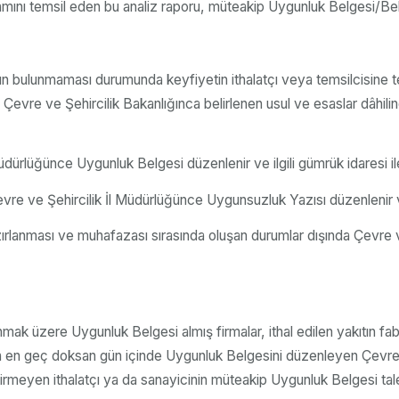
amamını temsil eden bu analiz raporu, müteakip Uygunluk Belgesi/Be
 bulunmaması durumunda keyfiyetin ithalatçı veya temsilcisine tebl
, Çevre ve Şehircilik Bakanlığınca belirlenen usul ve esaslar dâhilin
dürlüğünce Uygunluk Belgesi düzenlenir ve ilgili gümrük idaresi ile i
 ve Şehircilik İl Müdürlüğünce Uygunsuzluk Yazısı düzenlenir ve ilgi
zırlanması ve muhafazası sırasında oluşan durumlar dışında Çevre v
anmak üzere Uygunluk Belgesi almış firmalar, ithal edilen yakıtın fabr
sonra en geç doksan gün içinde Uygunluk Belgesini düzenleyen Çevre
irmeyen ithalatçı ya da sanayicinin müteakip Uygunluk Belgesi tale