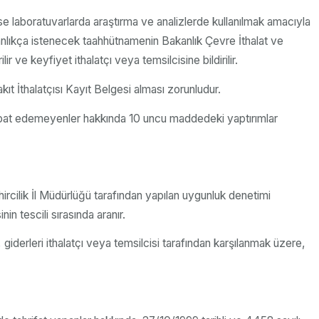
 ise laboratuvarlarda araştırma ve analizlerde kullanılmak amacıyla
kanlıkça istenecek taahhütnamenin Bakanlık Çevre İthalat ve
ve keyfiyet ithalatçı veya temsilcisine bildirilir.
t İthalatçısı Kayıt Belgesi alması zorunludur.
 ispat edemeyenler hakkında 10 uncu maddedeki yaptırımlar
hircilik İl Müdürlüğü tarafından yapılan uygunluk denetimi
tescili sırasında aranır.
iderleri ithalatçı veya temsilcisi tarafından karşılanmak üzere,