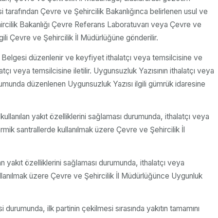
i tarafından Çevre ve Şehircilik Bakanlığınca belirlenen usul ve
hircilik Bakanlığı Çevre Referans Laboratuvarı veya Çevre ve
lgili Çevre ve Şehircilik İl Müdürlüğüne gönderilir.
elgesi düzenlenir ve keyfiyet ithalatçı veya temsilcisine ve
çı veya temsilcisine iletilir. Uygunsuzluk Yazısının ithalatçı veya
durumunda düzenlenen Uygunsuzluk Yazısı ilgili gümrük idaresine
ullanılan yakıt özelliklerini sağlaması durumunda, ithalatçı veya
mik santrallerde kullanılmak üzere Çevre ve Şehircilik İl
an yakıt özelliklerini sağlaması durumunda, ithalatçı veya
ullanılmak üzere Çevre ve Şehircilik İl Müdürlüğünce Uygunluk
i durumunda, ilk partinin çekilmesi sırasında yakıtın tamamını