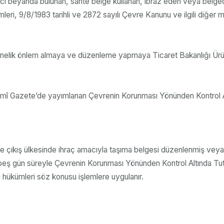
tıcı beyanda bulunan, sahte belge kullanan, ibraz eden veya belged
eri, 9/8/1983 tarihli ve 2872 sayılı Çevre Kanunu ve ilgili diğer 
nelik önlem almaya ve düzenleme yapmaya Ticaret Bakanlığı Ürün 
smî Gazete’de yayımlanan Çevrenin Korunması Yönünden Kontrol Altı
önce çıkış ülkesinde ihraç amacıyla taşıma belgesi düzenlenmiş ve
 kırk beş gün süreyle Çevrenin Korunması Yönünden Kontrol Altında Tut
i hükümleri söz konusu işlemlere uygulanır.