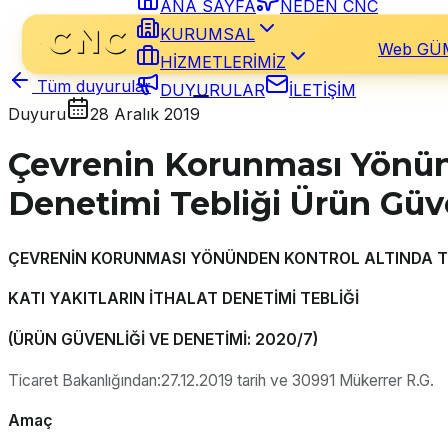
ANA SAYFA
NEDEN CNC
KURUMSAL
Web GÜ
HİZMETLERİMİZ
Tüm duyurular
DUYURULAR
İLETİŞİM
Duyuru
28 Aralık 2019
Çevrenin Korunması Yönünde
Denetimi Tebliği Ürün Güv
ÇEVRENİN KORUNMASI YÖNÜNDEN KONTROL ALTINDA 
KATI YAKITLARIN İTHALAT DENETİMİ TEBLİĞİ
(ÜRÜN GÜVENLİĞİ VE DENETİMİ: 2020/7
)
Ticaret Bakanlığından:27.12.2019 tarih ve 30991 Mükerrer R.G.
Amaç