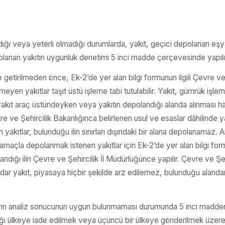
ğı veya yeterli olmadığı durumlarda, yakıt, geçici depolanan eş
polanan yakıtın uygunluk denetimi 5 inci madde çerçevesinde yapılı
e getirilmeden önce, Ek-2’de yer alan bilgi formunun ilgili Çevre v
yen yakıtlar taşıt üstü işleme tabi tutulabilir. Yakıt, gümrük işlem
yakıt araç üstündeyken veya yakıtın depolandığı alanda alınması hal
re ve Şehircilik Bakanlığınca belirlenen usul ve esaslar dâhilinde 
akıtlar, bulunduğu ilin sınırları dışındaki bir alana depolanamaz. A
 amaçla depolanmak istenen yakıtlar için Ek-2’de yer alan bilgi formu
andığı ilin Çevre ve Şehircilik İl Müdürlüğünce yapılır. Çevre ve Ş
 yakıt, piyasaya hiçbir şekilde arz edilemez, bulunduğu alandan 
kıtların analiz sonucunun uygun bulunmaması durumunda 5 inci madd
ı ülkeye iade edilmek veya üçüncü bir ülkeye gönderilmek üzere i