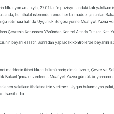
rin filtrasyon amacıyla, 27.01 tarife pozisyonundaki katı yakıtların
alatında, her ithalat işleminden önce her bir madde için anılan Ba
a iletilmesi halinde Uygunluk Belgesi yerine Muafiyet Yazısı verilir 
arın Çevrenin Korunması Yönünden Kontrol Altında Tutulan Katı Yakı
lcisinin beyanı esastır. Sonradan yapılacak kontrollerde beyanını
 8 inci maddenin ikinci fıkrası hükmü hariç olmak üzere, Çevre ve Şe
 Bakanlığınca düzenlenen Muafiyet Yazısı gümrük beyannamesinin 
enen yakıtların ithalatına izin verilmez. Uygun bulunmayan yakıt, g
transit edilir.