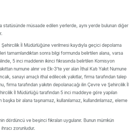
ya statüsünde müsaade edilen yerlerde, aynı yerde bulunan diğer
r.
e Şehircilik İl Müdürlüğüne verilmesi kaydıyla geçici depolama
leri tamamlandıktan sonra bilgi formunda belirtilen alana, varsa
inde, 5 inci maddenin ikinci fıkrasında belirtilen Komisyon
yakıttan numune alınır ve Ek-3’te yer alan İthal Katı Yakıt Numune
ncak, sanayi amaçlı ithal edilecek yakıtlar, firma tarafından talep
, firma tarafından yakıtın depolanacağı ilin Çevre ve Şehircilik İl
ehircilik İl Müdürlüğü tarafından 5 inci maddeye göre yapılan
başka bir alana taşınamaz, kullanılamaz, kullandırılamaz, eleme
enin dördüncü ve beşinci fıkraları uygulanır. Bunun mümkün
hracı zorunludur.