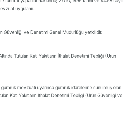
e tahrifat yapanlar hakkında; 27/10/1999 tarihli ve 4458 sayılı
mevzuat uygulanır.
Güvenliği ve Denetimi Genel Müdürlüğü yetkilidir.
nda Tutulan Katı Yakıtların İthalat Denetimi Tebliği (Ürün
ya gümrük mevzuatı uyarınca gümrük idarelerine sunulmuş olan
ulan Katı Yakıtların İthalat Denetimi Tebliği (Ürün Güvenliği ve