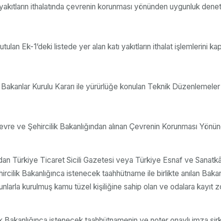
 yakıtların ithalatında çevrenin korunması yönünden uygunluk deneti
ulan Ek-1’deki listede yer alan katı yakıtların ithalat işlemlerini ka
 Bakanlar Kurulu Kararı ile yürürlüğe konulan Teknik Düzenlemeler 
ı, Çevre ve Şehircilik Bakanlığından alınan Çevrenin Korunması Yönün
fından Türkiye Ticaret Sicili Gazetesi veya Türkiye Esnaf ve Sanatkâ
hircilik Bakanlığınca istenecek taahhütname ile birlikte anılan Baka
nlarla kurulmuş kamu tüzel kişiliğine sahip olan ve odalara kayıt z
lik Bakanlığınca istenecek taahhütnamenin ve noter onaylı imza sirk