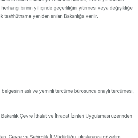
erhangi birinin yıl içinde geçerliliğini yitirmesi veya değişikliğe
k taahhütname yeniden anılan Bakanlığa verilir.
iz belgesinin aslı ve yeminli tercüme bürosunca onaylı tercümesi,
dan Bakanlık Çevre İthalat ve İhracat İzinleri Uygulaması üzerinden
ttan, Çevre ve Şehircilik İl Müdürlüğü, uluslararası gözetim