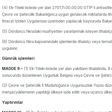
(4) Ek-1’deki listede yer alan 2701.11.00.00.00 GTİP`li antrasitle
Çevre ve Şehircilik Bakanlığınca uygun görülecek miktarlarda ith
İhracat İzinleri Uygulaması üzerinden yapılacak başvuruda Bakanlığ
(5) Dördüncü fıkradaki muafiyetten yararlanmak isteyen ithalatçıl
(6) Dördüncü fıkra kapsamındaki işlemlerde ithalatçı veya temsi
uygulanır.
Gümrük işlemleri
MADDE 9 –
(1) Ek-1’deki listede yer alan yakıtların ithalatında,
sonucunda düzenlenen Uygunluk Belgesi veya Çevre ve Şehircilik
(2) Çevre ve Şehircilik İl Müdürlüğünce Uygunsuzluk Yazısı düzenl
menşe/yüklemenin yapıldığı ülkeye iade edilir veya üçüncü ülkeye 
Yaptırımlar