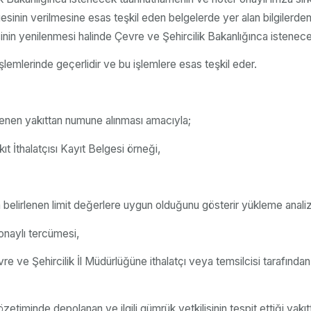
sinin verilmesine esas teşkil eden belgelerde yer alan bilgilerden h
sinin yenilenmesi halinde Çevre ve Şehircilik Bakanlığınca istenece
şlemlerinde geçerlidir ve bu işlemlere esas teşkil eder.
stenen yakıttan numune alınması amacıyla;
t İthalatçısı Kayıt Belgesi örneği,
ca belirlenen limit değerlere uygun olduğunu gösterir yükleme anal
onaylı tercümesi,
 Çevre ve Şehircilik İl Müdürlüğüne ithalatçı veya temsilcisi tarafın
özetiminde depolanan ve ilgili gümrük yetkilisinin tespit ettiği yakı