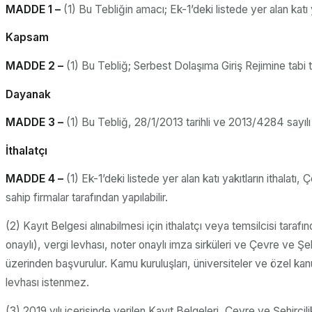
MADDE 1 –
(1) Bu Tebliğin amacı; Ek-1’deki listede yer alan katı
Kapsam
MADDE 2 –
(1) Bu Tebliğ; Serbest Dolaşıma Giriş Rejimine tabi tut
Dayanak
MADDE 3 –
(1) Bu Tebliğ, 28/1/2013 tarihli ve 2013/4284 sayılı
İthalatçı
MADDE 4 –
(1) Ek-1’deki listede yer alan katı yakıtların ithalat
sahip firmalar tarafından yapılabilir.
(2) Kayıt Belgesi alınabilmesi için ithalatçı veya temsilcisi tara
onaylı), vergi levhası, noter onaylı imza sirküleri ve Çevre ve Şe
üzerinden başvurulur. Kamu kuruluşları, üniversiteler ve özel kanu
levhası istenmez.
(3) 2019 yılı içerisinde verilen Kayıt Belgeleri, Çevre ve Şehirci