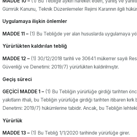
MADDE 10 –
(1) Bu Tebliğe aykırı hareket eden, yanlış ve yanıl
Gümrük Kanunu, Teknik Düzenlemeler Rejimi Kararının ilgili hüküml
Uygulamaya ilişkin önlemler
MADDE 11 –
(1) Bu Tebliğde yer alan hususlarda uygulamaya yö
Yürürlükten kaldırılan tebliğ
MADDE 12 –
(1) 30/12/2018 tarihli ve 30641 mükerrer sayılı Re
Güvenliği ve Denetimi: 2019/7) yürürlükten kaldırılmıştır.
Geçiş süreci
GEÇİCİ MADDE 1 –
(1) Bu Tebliğin yürürlüğe girdiği tarihten 
yakıtların ithali, bu Tebliğin yürürlüğe girdiği tarihten itibaren
Denetimi: 2019/7) hükümlerine tabidir. Ancak, bu Tebliğin lehtek
Yürürlük
MADDE 13 –
(1) Bu Tebliğ 1/1/2020 tarihinde yürürlüğe girer.