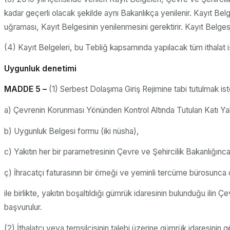
kadar geçerli olacak şekilde aynı Bakanlıkça yenilenir. Kayıt Belge
uğraması, Kayıt Belgesinin yenilenmesini gerektirir. Kayıt Belge
(4) Kayıt Belgeleri, bu Tebliğ kapsamında yapılacak tüm ithalat i
Uygunluk denetimi
MADDE 5 –
(1) Serbest Dolaşıma Giriş Rejimine tabi tutulmak i
a) Çevrenin Korunması Yönünden Kontrol Altında Tutulan Katı Yakı
b) Uygunluk Belgesi formu (iki nüsha),
c) Yakıtın her bir parametresinin Çevre ve Şehircilik Bakanlığın
ç) İhracatçı faturasının bir örneği ve yeminli tercüme bürosunca 
ile birlikte, yakıtın boşaltıldığı gümrük idaresinin bulunduğu ilin
başvurulur.
(2) İthalatçı veya temsilcisinin talebi üzerine gümrük idaresinin g