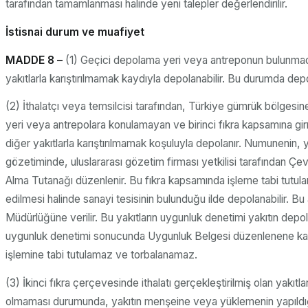
tarafından tamamlanması halinde yeni talepler değerlendirilir.
İstisnai durum ve muafiyet
MADDE 8 –
(1) Geçici depolama yeri veya antreponun bulunmadı
yakıtlarla karıştırılmamak kaydıyla depolanabilir. Bu durumda de
(2) İthalatçı veya temsilcisi tarafından, Türkiye gümrük bölgesin
yeri veya antrepolara konulamayan ve birinci fıkra kapsamına girme
diğer yakıtlarla karıştırılmamak koşuluyla depolanır. Numunenin, 
gözetiminde, uluslararası gözetim firması yetkilisi tarafından Çev
Alma Tutanağı düzenlenir. Bu fıkra kapsamında işleme tabi tutulan y
edilmesi halinde sanayi tesisinin bulunduğu ilde depolanabilir. Bu
Müdürlüğüne verilir. Bu yakıtların uygunluk denetimi yakıtın depol
uygunluk denetimi sonucunda Uygunluk Belgesi düzenlenene kadar
işlemine tabi tutulamaz ve torbalanamaz.
(3) İkinci fıkra çerçevesinde ithalatı gerçekleştirilmiş olan ya
olmaması durumunda, yakıtın menşeine veya yüklemenin yapıldığ