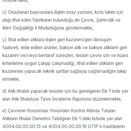
onaylamakla,
c) Onaylanan başvurulara ilişkin onay yazısını, kota takibi için
atığı ithal eden fabrikanın bulunduğu ilin Çevre, Şehircilik ve
İklim Değişikliği İl Müdürlüğüne göndermekle,
ç) İthal edilen atıklara ilişkin geri kazanım/geri dönüşüm
faaliyeti, elde edilen ürünler, bakiye atık ve bakiye atıkların geri
kazanım ve/veya bertaraf süreçleri, tesisin çevre izin ve lisans
kriterlerine uygun çalışıp çalışmadığı, ithal edilen atıkların geri
kazanımını yapacak teknik şartları sağlayıp sağlamadığını takip
etmekle,
d) Atık ithalatı yapacak tesisler için bu genelgenin Ek-1`inde yer
alan Atık İthalatçısı Tesis İnceleme Raporunu düzenlemekle,
e) Çevrenin Korunması Yönünden Kontrol Altında Tutulan
Atıkların İthalat Denetimi Tebliğinin Ek-1`deki listede yer alan
4004.00.00.00.13 ve 4004.00.00.00.19 GTİP`li maddelerin