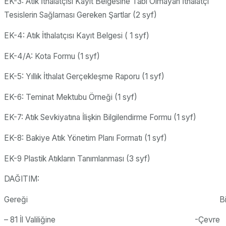
EK-3: Atık İthalatçısı Kayıt Belgesine Tabi Olmayan İthalatçı
Tesislerin Sağlaması Gereken Şartlar (2 syf)
EK-4: Atık İthalatçısı Kayıt Belgesi ( 1 syf)
EK-4/A: Kota Formu (1 syf)
EK-5: Yıllık İthalat Gerçekleşme Raporu (1 syf)
EK-6: Teminat Mektubu Örneği (1 syf)
EK-7: Atık Sevkiyatına İlişkin Bilgilendirme Formu (1 syf)
EK-8: Bakiye Atık Yönetim Planı Formatı (1 syf)
EK-9 Plastik Atıkların Tanımlanması (3 syf)
DAĞITIM:
Gereği Bilg
– 81 İl Valiliğine -Çevre