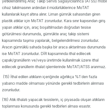
yetkilendirilmiş Araç Takip Servis Sağlayıcılarınca (ATSS) mobil
cihaz takılmasının ardından il müdürlüklerince MoTAT
kullanılarak kayıt altına alınır. Liman gümrük sahasından giren
plastik atıklar için MoTAT zorunludur. Kara sınır kapısından giriş
yapan atıklar için, araç boşaltılmadan doğrudan tesise
götürülmesi durumunda, gümrükte araç takip sistemi
kapsamında taşıma yapılarak, belgelendirilmesi zorunludur.
Aracın gümrüklü sahada başka bir araca aktarılması durumunda
ise MoTAT zorunludur. DİR kapsamında ithal edilecek
çapak/granüllerin ve/veya üretimde kullanılmak üzere ithal
edilecek granüllerin ithalat işlemlerinde MoTAT/ATSS aranmaz.
(15) İthal edilen atıkların içeriğinde ağırlıkça %1`den fazla
yabancı madde olmaması yönünde gerekli tedbirlerin alınması
zorunludur.
(16) Atık ithalatı yapacak tesislerin, iç piyasada oluşan atıkların
toplanması konusunda gerekli tedbirleri alması esastır.