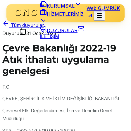
KURUMSAL
Web GÜMRÜK
HİZMETLERİMİZ
Tüm duyurular
DUYURULAR
Duyuru
31 Ocak 2023
İLETİŞİM
Çevre Bakanlığı 2022-19
Atık ithalatı uygulama
genelgesi
T.C.
ÇEVRE, ŞEHİRCİLİK VE İKLİM DEĞİŞİKLİĞİ BAKANLIĞI
Çevresel Etki Değerlendirmesi, İzin ve Denetim Genel
Müdürlüğü
Sayı :18330076/010.06/540612