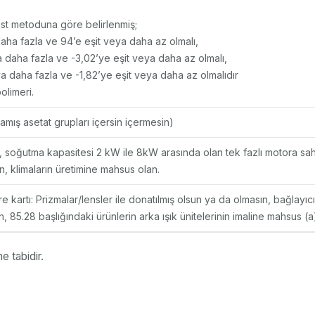
st metoduna göre belirlenmiş;
aha fazla ve 94’e eşit veya daha az olmalı,
 daha fazla ve -3,02’ye eşit veya daha az olmalı,
a daha fazla ve -1,82’ye eşit veya daha az olmalıdır
olimeri.
lmamış asetat grupları içersin içermesin)
r, soğutma kapasitesi 2 kW ile 8kW arasında olan tek fazlı motora sa
an, klimaların üretimine mahsus olan.
e kartı: Prizmalar/lensler ile donatılmış olsun ya da olmasın, bağlayıcı(
, 85.28 başlığındaki ürünlerin arka ışık ünitelerinin imaline mahsus (a
e tabidir.