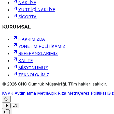
NAKLİYE
YURT İÇİ NAKLİYE
SİGORTA
KURUMSAL
HAKKIMIZDA
YÖNETİM POLİTİKAMIZ
REFERANSLARIMIZ
KALİTE
MİSYONUMUZ
TEKNOLOJİMİZ
©
2026
CNC Gümrük Müşavirliği
.
Tüm hakları saklıdır.
KVKK Aydınlatma Metni
Açık Rıza Metni
Çerez Politikası
Gizl
TR
EN