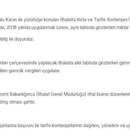
lu Kararı ile yürürlüğe konulan İthalatta Kota ve Tarife Kontenjan
da, 2018 yılında uygulanmak üzere, aynı tabloda gösterilen miktar ve
bliğ ile duyurulur.
ları çerçevesinde yapılacak ithalatta ekli tabloda gösterilen gümrü
ilen gümrük vergileri uygulanır.
omi Bakanlığınca (İthalat Genel Müdürlüğü) ithal lisansı düzenleni
lmiş olması şarttır.
anlarına başvuru ile tarife kontenjanlarının dağıtımı, yönetimi ve 