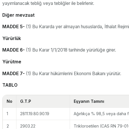
yayımlanacak tebliğ veya tebliğler ile belirlenir.
Diğer mevzuat
MADDE 5-
(1) Bu Kararda yer almayan hususlarda, İthalat Rejimi 
Yürürlük
MADDE 6-
(1) Bu Karar 1/1/2018 tarihinde yürürlüğe girer.
Yürütme
MADDE 7-
(1) Bu Karar hükümlerini Ekonomi Bakanı yürütür.
TABLO
No
G.T.P
Eşyanın Tamını
1
2811.19.80.90.19
Ağırlıkça % 98,5 veya daha f
2
2903.22
Trikloroetilen (CAS RN 79-01