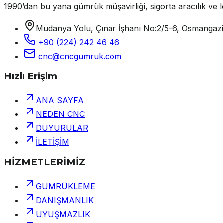
1990’dan bu yana gümrük müşavirliği, sigorta aracılık ve lo
Mudanya Yolu, Çınar İşhanı No:2/5-6, Osmangaz
+90 (224) 242 46 46
cnc@cncgumruk.com
Hızlı Erişim
ANA SAYFA
NEDEN CNC
DUYURULAR
İLETİŞİM
HİZMETLERİMİZ
GÜMRÜKLEME
DANIŞMANLIK
UYUŞMAZLIK