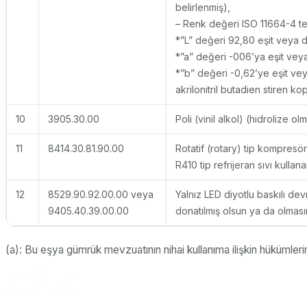
belirlenmiş),
– Renk değeri ISO 11664-4 te
*”L” değeri 92,80 eşit veya d
*”a” değeri -006’ya eşit veya
*”b” değeri -0,62’ye eşit vey
akrilonitril butadien stiren kop
10
3905.30.00
Poli (vinil alkol) (hidrolize o
11
8414.30.81.90.00
Rotatif (rotary) tip kompresö
R410 tip refrijeran sıvı kullan
12
8529.90.92.00.00 veya
Yalnız LED diyotlu baskılı devr
9405.40.39.00.00
donatılmış olsun ya da olmasın
(a): Bu eşya gümrük mevzuatının nihai kullanıma ilişkin hükümlerin