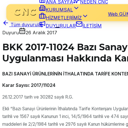
ANA SAYFA
NEDEN CNC
KURUMSAL
Web GÜ
HİZMETLERİMİZ
Tüm duyurular
DUYURULAR
İLETİŞİM
Duyuru
26 Aralık 2017
BKK 2017-11024 Bazı Sanayi
Uygulanması Hakkında Ka
BAZI SANAYİ ÜRÜNLERİNİN İTHALATINDA TARİFE KON
Karar Sayısı: 2017/11024
26.12.2017 tarih ve 30282 sayılı R.G.
Ekli “Bazı Sanayi Ürünlerinin İthalatında Tarife Kontenjanı Uygu
tarihli ve 1567 sayılı Kanunun 1 inci, 14/5/1964 tarihli ve 474 sa
maddeleri ile 2/2/1984 tarihli ve 2976 sayılı Kanun hükümlerine gö