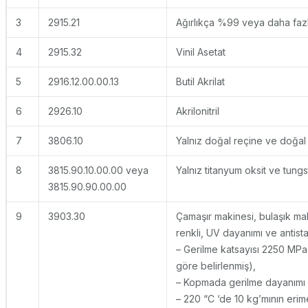
3
2915.21
Ağırlıkça %99 veya daha fazla
4
2915.32
Vinil Asetat
5
2916.12.00.00.13
Butil Akrilat
6
2926.10
Akrilonitril
7
3806.10
Yalnız doğal reçine ve doğal 
8
3815.90.10.00.00 veya
Yalnız titanyum oksit ve tungs
3815.90.90.00.00
9
3903.30
Çamaşır makinesi, bulaşık ma
renkli, UV dayanımı ve antista
– Gerilme katsayısı 2250 MP
göre belirlenmiş),
– Kopmada gerilme dayanımı 
– 220 “C ‘de 10 kg’mının erim