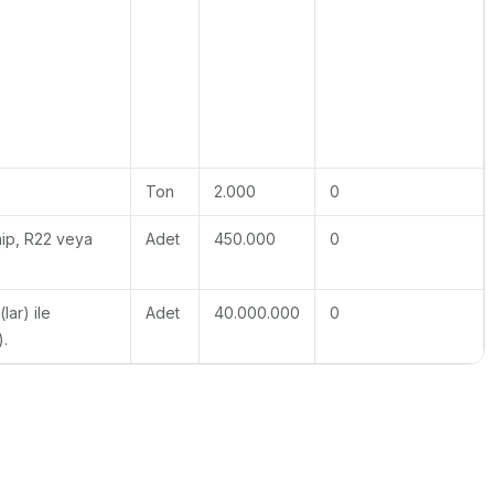
Ton
2.000
0
hip, R22 veya
Adet
450.000
0
lar) ile
Adet
40.000.000
0
).