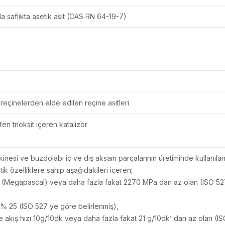
 saflıkta asetik asit (CAS RN 64-19-7)
reçinelerden elde edilen reçine asitleri
ten trioksit içeren katalizör
kinesi ve buzdolabı iç ve dış aksam parçalarının üretiminde kullanıl
tik özelliklere sahip aşağıdakileri içeren;
a (Megapascal) veya daha fazla fakat 2270 MPa dan az olan (ISO 5
% 25 (ISO 527 ye göre belirlenmiş),
e akış hızı 10g/10dk veya daha fazla fakat 21 g/10dk’ dan az olan (I