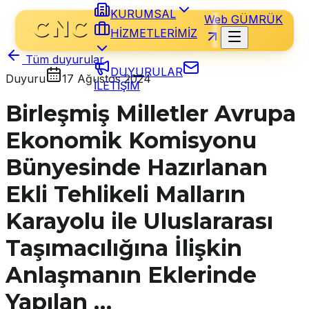
KURUMSAL
Web GÜMRÜK
HİZMETLERİMİZ
Tüm duyurular
DUYURULAR
Duyuru
17 Ağustos 2024
İLETİŞİM
Birleşmiş Milletler Avrupa
Ekonomik Komisyonu
Bünyesinde Hazırlanan
Ekli Tehlikeli Malların
Karayolu ile Uluslararası
Taşımacılığına İlişkin
Anlaşmanın Eklerinde
Yapılan …