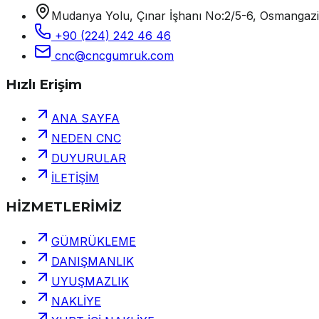
Mudanya Yolu, Çınar İşhanı No:2/5-6, Osmangaz
+90 (224) 242 46 46
cnc@cncgumruk.com
Hızlı Erişim
ANA SAYFA
NEDEN CNC
DUYURULAR
İLETİŞİM
HİZMETLERİMİZ
GÜMRÜKLEME
DANIŞMANLIK
UYUŞMAZLIK
NAKLİYE