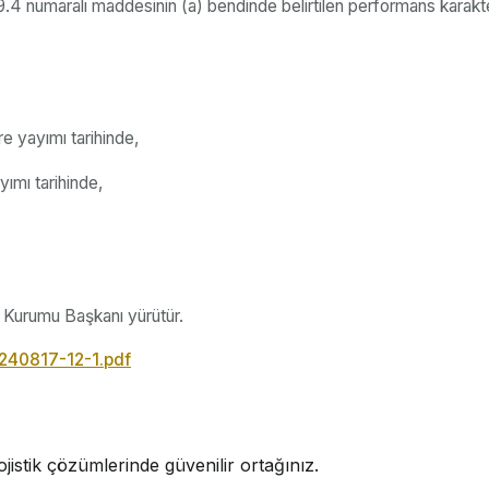
 numaralı maddesinin (a) bendinde belirtilen performans karakterist
e yayımı tarihinde,
ımı tarihinde,
z Kurumu Başkanı yürütür.
0240817-12-1.pdf
jistik çözümlerinde güvenilir ortağınız.