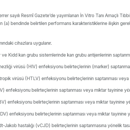
rrer sayılı Resmî Gazete’de yayımlanan İn Vitro Tanı Amaçlı Tıbbi 
 bendinde belirtilen performans karakteristiklerine ilişkin gereklilik
amındaki cihazlara uygulanır.
fy ve Kidd kan grubu sistemlerinde kan grubu antijenlerinin saptanm
etmezliği virüsü (HIV) enfeksiyonu belirteçlerinin (marker) saptanma
otropik virüsü (HTLV) enfeksiyonu belirteçlerinin saptanması veya m
CV) enfeksiyonu belirteçlerinin saptanması veya miktar tayinine yön
HBV) enfeksiyonu belirteçlerinin saptanması veya miktar tayinine yö
(HDV) enfeksiyonu belirteçlerinin saptanması veya miktar tayinine y
ldt-Jakob hastalığı (vCJD) belirteçlerinin saptanmasına yönelik tasa