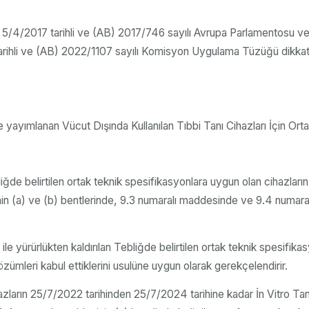
şkin 5/4/2017 tarihli ve (AB) 2017/746 sayılı Avrupa Parlamentosu ve 
2 tarihli ve (AB) 2022/1107 sayılı Komisyon Uygulama Tüzüğü dikk
yayımlanan Vücut Dışında Kullanılan Tıbbi Tanı Cihazları İçin Ortak 
bliğde belirtilen ortak teknik spesifikasyonlara uygun olan cihazla
nin (a) ve (b) bentlerinde, 9.3 numaralı maddesinde ve 9.4 numara
 yürürlükten kaldırılan Tebliğde belirtilen ortak teknik spesifikas
ümleri kabul ettiklerini usulüne uygun olarak gerekçelendirir.
azların 25/7/2022 tarihinden 25/7/2024 tarihine kadar İn Vitro Tanı