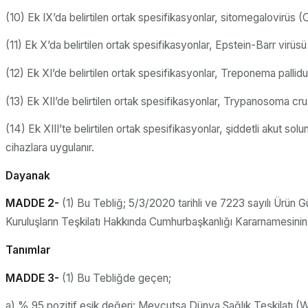
(10) Ek IX’da belirtilen ortak spesifikasyonlar, sitomegalovirüs 
(11) Ek X’da belirtilen ortak spesifikasyonlar, Epstein-Barr virüs
(12) Ek XI’de belirtilen ortak spesifikasyonlar, Treponema pallid
(13) Ek XII’de belirtilen ortak spesifikasyonlar, Trypanosoma cru
(14) Ek XIII’te belirtilen ortak spesifikasyonlar, şiddetli akut
cihazlara uygulanır.
Dayanak
MADDE 2-
(1) Bu Tebliğ; 5/3/2020 tarihli ve 7223 sayılı Ürün Gü
Kuruluşların Teşkilatı Hakkında Cumhurbaşkanlığı Kararnamesinin 
Tanımlar
MADDE 3-
(1) Bu Tebliğde geçen;
a) % 95 pozitif eşik değeri: Mevcutsa Dünya Sağlık Teşkilatı (WH