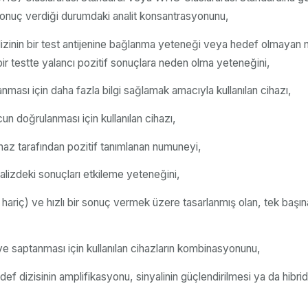
f sonuç verdiği durumdaki analit konsantrasyonunu,
alizinin bir test antijenine bağlanma yeteneği veya hedef olmayan n
bir testte yalancı pozitif sonuçlara neden olma yeteneğini,
nması için daha fazla bilgi sağlamak amacıyla kullanılan cihazı,
un doğrulanması için kullanılan cihazı,
ihaz tarafından pozitif tanımlanan numuneyi,
analizdeki sonuçları etkileme yeteneğini,
riç) ve hızlı bir sonuç vermek üzere tasarlanmış olan, tek başına ve
ve saptanması için kullanılan cihazların kombinasyonunu,
def dizisinin amplifikasyonu, sinyalinin güçlendirilmesi ya da hibr