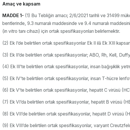
Amaç ve kapsam
MADDE 1-
(1) Bu Tebliğin amacı; 2/6/2021 tarihli ve 31499 müke
bentlerinde, 9.3 numaralı maddesinde ve 9.4 numaralı maddesinin (a)
(in vitro tanı cihazı) için ortak spesifikasyonları belirlemektir.
(2) Ek I’de belirtilen ortak spesifikasyonlar Ek II ilâ Ek XIII kaps
(3) Ek II’de belirtilen ortak spesifikasyonlar; ABO, Rh, Kell, Duf
(4) Ek III’te belirtilen ortak spesifikasyonlar, insan bağışıklık y
(5) Ek IV’te belirtilen ortak spesifikasyonlar, insan T-hücre lenf
(6) Ek V’te belirtilen ortak spesifikasyonlar, hepatit C virüsü (H
(7) Ek VI’da belirtilen ortak spesifikasyonlar, hepatit B virüsü (
(8) Ek VII’de belirtilen ortak spesifikasyonlar, hepatit D virüsü 
(9) Ek VIII’de belirtilen ortak spesifikasyonlar, varyant Creutzfe