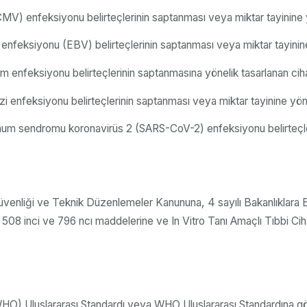
(CMV) enfeksiyonu belirteçlerinin saptanması veya miktar tayinine y
ü enfeksiyonu (EBV) belirteçlerinin saptanması veya miktar tayinine
um enfeksiyonu belirteçlerinin saptanmasına yönelik tasarlanan ciha
zi enfeksiyonu belirteçlerinin saptanması veya miktar tayinine yöne
 solunum sendromu koronavirüs 2 (SARS-CoV-2) enfeksiyonu belirteçl
venliği ve Teknik Düzenlemeler Kanununa, 4 sayılı Bakanlıklara Bağlı
508 inci ve 796 ncı maddelerine ve In Vitro Tanı Amaçlı Tıbbi Cih
O) Uluslararası Standardı veya WHO Uluslararası Standardına göre k