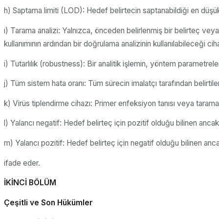
h) Saptama limiti (LOD): Hedef belirtecin saptanabildiği en düşük
ı) Tarama analizi: Yalnızca, önceden belirlenmiş bir belirteç veya 
kullanımının ardından bir doğrulama analizinin kullanılabileceği cih
i) Tutarlılık (robustness): Bir analitik işlemin, yöntem parametr
j) Tüm sistem hata oranı: Tüm sürecin imalatçı tarafından belirtilen
k) Virüs tiplendirme cihazı: Primer enfeksiyon tanısı veya tarama iç
l) Yalancı negatif: Hedef belirteç için pozitif olduğu bilinen anc
m) Yalancı pozitif: Hedef belirteç için negatif olduğu bilinen an
ifade eder.
İKİNCİ BÖLÜM
Çeşitli ve Son Hükümler