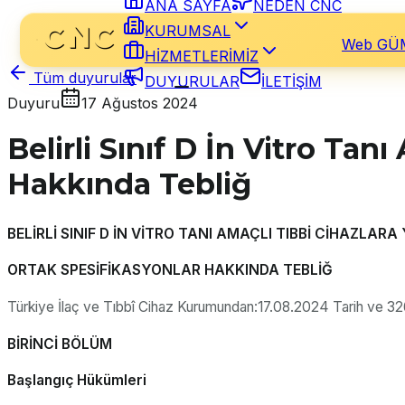
ANA SAYFA
NEDEN CNC
KURUMSAL
Web GÜ
HİZMETLERİMİZ
DUYURULAR
İLETİŞİM
Tüm duyurular
Duyuru
17 Ağustos 2024
Belirli Sınıf D İn Vitro Ta
Hakkında Tebliğ
BELİRLİ SINIF D İN VİTRO TANI AMAÇLI TIBBİ CİHAZLARA
ORTAK SPESİFİKASYONLAR HAKKINDA TEBLİĞ
Türkiye İlaç ve Tıbbî Cihaz Kurumundan:17.08.2024 Tarih ve 326
BİRİNCİ BÖLÜM
Başlangıç Hükümleri