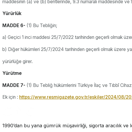
maddesinin (a) ve (b) bentlerinde, 9.3 numaralı maddesinde ve 9.4
Yürürlük
MADDE 6-
(1) Bu Tebliğin;
a) Geçici 1 inci maddesi 25/7/2022 tarihinden geçerli olmak üzer
b) Diğer hükümleri 25/7/2024 tarihinden geçerli olmak üzere yay
yürürlüğe girer.
Yürütme
MADDE 7-
(1) Bu Tebliğ hükümlerini Türkiye İlaç ve Tıbbî Ciha
Ek için :
https://www.resmigazete.gov.tr/eskiler/2024/08/2
1990’dan bu yana gümrük müşavirliği, sigorta aracılık ve lo