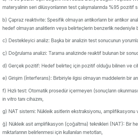
materyalinin seri dilüsyonlarının test çalışmalarında %95 poziti
b) Çapraz reaktivite: Spesifik olmayan antikorların bir antikor an
hedef olmayan analitlerin veya belirteçlerin benzerlik nedeniyle 
c) Destekleyici analiz: Başka bir analizin test sonucunun yorumla
ç) Doğrulama analizi: Tarama analizinde reaktif bulunan bir sonuc
d) Gerçek pozitif: Hedef belirteç için pozitif olduğu bilinen ve c
e) Girişim (İnterferans): Birbiriyle ilgisi olmayan maddelerin bir 
f) Hızlı test: Otomatik prosedür içermeyen (sonuçların okunması ha
in vitro tanı cihazını,
g) NAT sistemi: Nükleik asitlerin ekstraksiyonu, amplifikasyonu 
ğ) Nükleik asit amplifikasyon (çoğaltma) teknikleri (NAT): Bir he
miktarlarının belirlenmesi için kullanılan metotları,