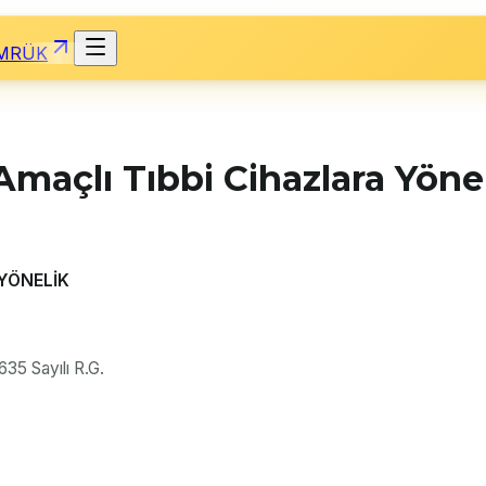
MRÜK
nı Amaçlı Tıbbi Cihazlara Yön
 YÖNELİK
35 Sayılı R.G.