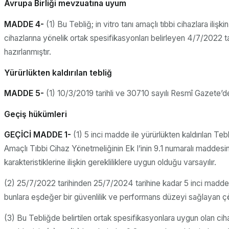
Avrupa Birliği mevzuatına uyum
MADDE 4-
(1) Bu Tebliğ; in vitro tanı amaçlı tıbbi cihazlara ili
cihazlarına yönelik ortak spesifikasyonları belirleyen 4/7/202
hazırlanmıştır.
Yürürlükten kaldırılan tebliğ
MADDE 5-
(1) 10/3/2019 tarihli ve 30710 sayılı Resmî Gazete’de 
Geçiş hükümleri
GEÇİCİ MADDE 1-
(1) 5 inci madde ile yürürlükten kaldırılan Te
Amaçlı Tıbbi Cihaz Yönetmeliğinin Ek I’inin 9.1 numaralı maddesi
karakteristiklerine ilişkin gerekliliklere uygun olduğu varsayılır.
(2) 25/7/2022 tarihinden 25/7/2024 tarihine kadar 5 inci madde ile
bunlara eşdeğer bir güvenlilik ve performans düzeyi sağlayan çöz
(3) Bu Tebliğde belirtilen ortak spesifikasyonlara uygun olan cih