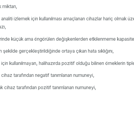
 miktarı,
analiti izlemek için kullanılması amaçlanan cihazlar hariç olmak üzer
azı,
elerinde küçük ama öngörülen değişkenlerden etkilenmeme kapasitesi
 şekilde gerçekleştirildiğinde ortaya çıkan hata sıklığını,
in kullanılmayan, halihazırda pozitif olduğu bilinen örneklerin tiplen
ak cihaz tarafından negatif tanımlanan numuneyi,
cak cihaz tarafından pozitif tanımlanan numuneyi,