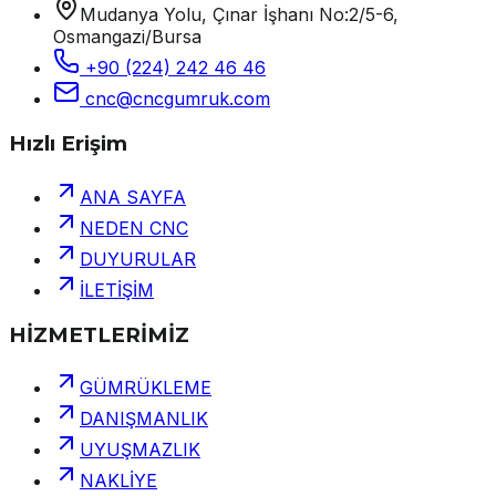
Mudanya Yolu, Çınar İşhanı No:2/5-6,
Osmangazi/Bursa
+90 (224) 242 46 46
cnc@cncgumruk.com
Hızlı Erişim
ANA SAYFA
NEDEN CNC
DUYURULAR
İLETİŞİM
HİZMETLERİMİZ
GÜMRÜKLEME
DANIŞMANLIK
UYUŞMAZLIK
NAKLİYE