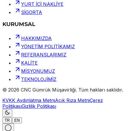
YURT İÇİ NAKLİYE
SİGORTA
KURUMSAL
HAKKIMIZDA
YÖNETİM POLİTİKAMIZ
REFERANSLARIMIZ
KALİTE
MİSYONUMUZ
TEKNOLOJİMİZ
©
2026
CNC Gümrük Müşavirliği
.
Tüm hakları saklıdır.
KVKK Aydınlatma Metni
Açık Rıza Metni
Çerez
Politikası
Gizlilik Politikası
TR
EN