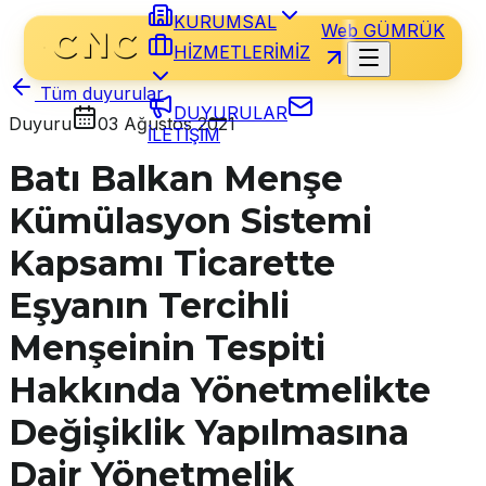
KURUMSAL
Web GÜMRÜK
HİZMETLERİMİZ
Tüm duyurular
DUYURULAR
Duyuru
03 Ağustos 2021
İLETİŞİM
Batı Balkan Menşe
Kümülasyon Sistemi
Kapsamı Ticarette
Eşyanın Tercihli
Menşeinin Tespiti
Hakkında Yönetmelikte
Değişiklik Yapılmasına
Dair Yönetmelik