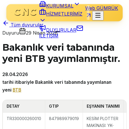
KURUMSAL
Web GÜMRÜK
HİZMETLERİMİZ
Tüm duyurular
DUYURULAR
Duyuru
29 Nisan 2026
İLETİŞİM
Bakanlık veri tabanında
yeni BTB yayımlanmıştır.
28.04.2026
tarihi itibariyle Bakanlık veri tabanında yayımlanan
yeni
BTB
DETAY
GTIP
EŞYANIN TANIMI
TR330000260010
847989979019
KESİM PLOTTER
MAKİNASI: YK-