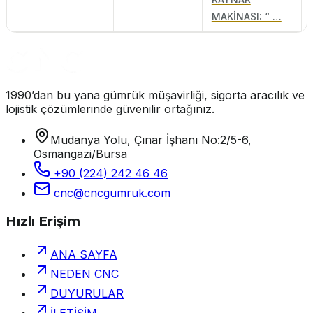
MAKİNASI: “ …
1990’dan bu yana gümrük müşavirliği, sigorta aracılık ve
lojistik çözümlerinde güvenilir ortağınız.
Mudanya Yolu, Çınar İşhanı No:2/5-6,
Osmangazi/Bursa
+90 (224) 242 46 46
cnc@cncgumruk.com
Hızlı Erişim
ANA SAYFA
NEDEN CNC
DUYURULAR