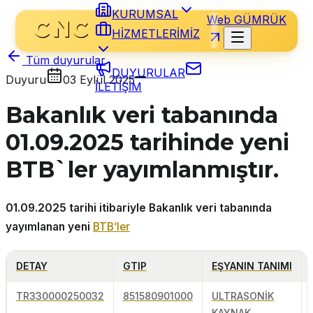
KURUMSAL
Web GÜMRÜK
HİZMETLERİMİZ
Tüm duyurular
DUYURULAR
Duyuru
03 Eylül 2025
İLETİŞİM
Bakanlık veri tabanında
01.09.2025 tarihinde yeni
BTB`ler yayımlanmıştır.
01.09.2025 tarihi itibariyle Bakanlık veri tabanında
yayımlanan yeni
BTB’ler
DETAY
GTIP
EŞYANIN TANIMI
TR330000250032
851580901000
ULTRASONİK
KAYNAK