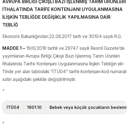
AVRUPA BİRLİĞİ ÇIKIŞLI BAZI İŞLENMİŞ TARIM ÜRÜNLERİ
İTHALATINDA TARİFE KONTENJANI UYGULANMASINA
İLİŞKİN TEBLİĞDE DEĞİŞİKLİK YAPILMASINA DAİR
TEBLİĞ
Ekonomi Bakanlığından:22.06.2017 tarih ve 30104 sayılı R.G.
MADDE 1 –
19/6/2016 tarihli ve 29747 sayılı Resmî Gazete’de
yayımlanan Avrupa Birliği Çıkışlı Bazı İşlenmiş Tarım Ürünleri
İthalatında Tarife Kontenjanı Uygulanmasına İlişkin Tebliğin ek-
1’inde yer alan tablodaki “İTÜ04” tarife kontenjanı kod numaralı
satırı aşağıdaki şekilde değiştirilmiştir.
“
İTÜ04
1901.10
Bebek veya küçük çocukların beslenmes
”