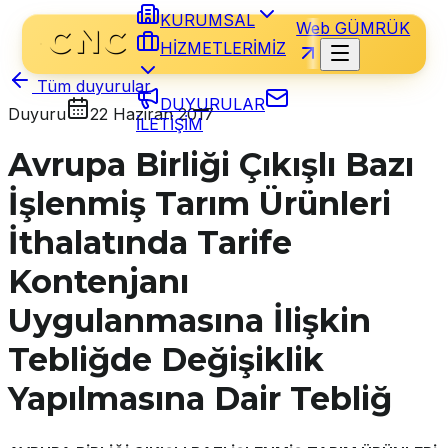
KURUMSAL
Web GÜMRÜK
HİZMETLERİMİZ
Tüm duyurular
DUYURULAR
Duyuru
22 Haziran 2017
İLETİŞİM
Avrupa Birliği Çıkışlı Bazı
İşlenmiş Tarım Ürünleri
İthalatında Tarife
Kontenjanı
Uygulanmasına İlişkin
Tebliğde Değişiklik
Yapılmasına Dair Tebliğ