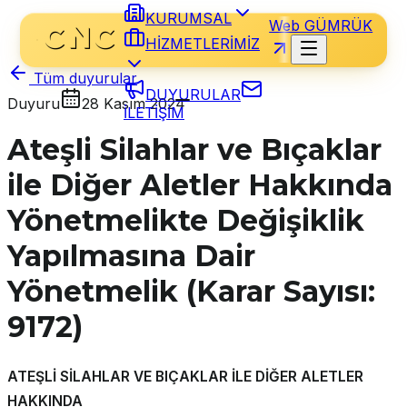
KURUMSAL
Web GÜMRÜK
HİZMETLERİMİZ
Tüm duyurular
DUYURULAR
Duyuru
28 Kasım 2024
İLETİŞİM
Ateşli Silahlar ve Bıçaklar
ile Diğer Aletler Hakkında
Yönetmelikte Değişiklik
Yapılmasına Dair
Yönetmelik (Karar Sayısı:
9172)
ATEŞLİ SİLAHLAR VE BIÇAKLAR İLE DİĞER ALETLER
HAKKINDA