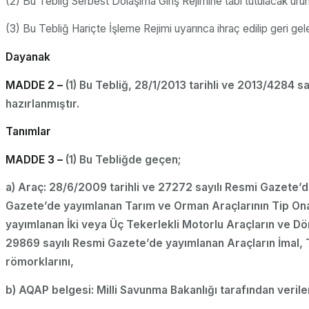
(2) Bu Tebliğ Serbest Dolaşıma Giriş Rejimine tabi tutulacak ürün
(3) Bu Tebliğ Hariçte İşleme Rejimi uyarınca ihraç edilip geri ge
Dayanak
MADDE 2 –
(1) Bu Tebliğ, 28/1/2013 tarihli ve 2013/4284 
hazırlanmıştır.
Tanımlar
MADDE 3 –
(1) Bu Tebliğde geçen;
a) Araç: 28/6/2009 tarihli ve 27272 sayılı Resmi Gazete’d
Gazete’de yayımlanan Tarım ve Orman Araçlarının Tip Ona
yayımlanan İki veya Üç Tekerlekli Motorlu Araçların ve Dö
29869 sayılı Resmi Gazete’de yayımlanan Araçların İmal, T
römorklarını,
b) AQAP belgesi: Milli Savunma Bakanlığı tarafından veril