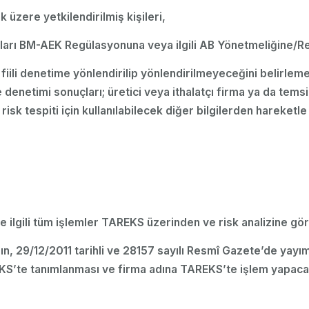
k üzere yetkilendirilmiş kişileri,
dukları BM-AEK Regülasyonuna veya ilgili AB Yönetmeliğine/
ve fiili denetime yönlendirilip yönlendirilmeyeceğini belirle
denetimi sonuçları; üretici veya ithalatçı firma ya da temsil
risk tespiti için kullanılabilecek diğer bilgilerden hareketle
yle ilgili tüm işlemler TAREKS üzerinden ve risk analizine göre
ın, 29/12/2011 tarihli ve 28157 sayılı Resmî Gazete’de yayım
’te tanımlanması ve firma adına TAREKS’te işlem yapacak en