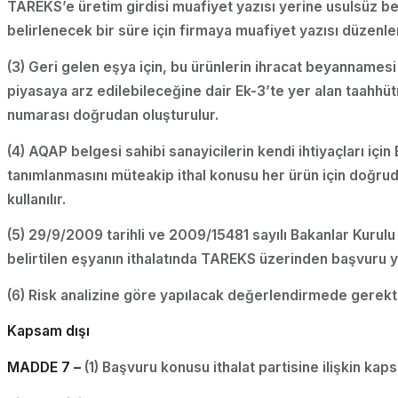
TAREKS’e üretim girdisi muafiyet yazısı yerine usulsüz be
belirlenecek bir süre için firmaya muafiyet yazısı düzenlen
(3) Geri gelen eşya için, bu ürünlerin ihracat beyannames
piyasaya arz edilebileceğine dair Ek-3’te yer alan taahh
numarası doğrudan oluşturulur.
(4) AQAP belgesi sahibi sanayicilerin kendi ihtiyaçları içi
tanımlanmasını müteakip ithal konusu her ürün için doğrud
kullanılır.
(5) 29/9/2009 tarihli ve 2009/15481 sayılı Bakanlar Kuru
belirtilen eşyanın ithalatında TAREKS üzerinden başvuru ya
(6) Risk analizine göre yapılacak değerlendirmede gerektiğ
Kapsam dışı
MADDE 7 –
(1) Başvuru konusu ithalat partisine ilişkin kaps