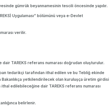
vesinde gümrük beyannamesinin tescili öncesinde yapılır.
i (TAREKS) Uygulaması” bölümünü veya e-Devlet
arası verilir.
ğine dair TAREKS referans numarası doğrudan oluşturulur.
apan tedarikçi tarafından ithal edilen ve bu Tebliğ ekinde
n Bakanlıkça yetkilendirilecek olan kuruluşça üretim girdisi
 ithal edilebileceğine dair TAREKS referans numarası
lığınca belirlenir.