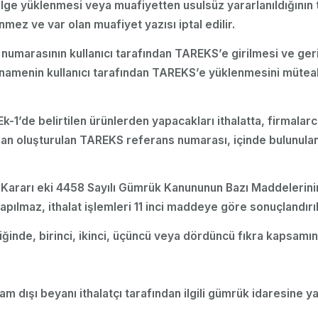
lge yüklenmesi veya muafiyetten usulsüz yararlanıldığının 
mez ve var olan muafiyet yazısı iptal edilir.
i numarasının kullanıcı tarafından TAREKS’e girilmesi ve ge
ütnamenin kullanıcı tarafından TAREKS’e yüklenmesini mütea
n Ek-1’de belirtilen ürünlerden yapacakları ithalatta, firma
an oluşturulan TAREKS referans numarası, içinde bulunulan 
lu Kararı eki 4458 Sayılı Gümrük Kanununun Bazı Maddelerin
pılmaz, ithalat işlemleri 11 inci maddeye göre sonuçlandırıl
inde, birinci, ikinci, üçüncü veya dördüncü fıkra kapsamına 
am dışı beyanı ithalatçı tarafından ilgili gümrük idaresine yap