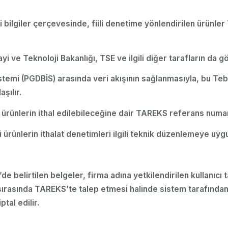
 bilgiler çerçevesinde, fiili denetime yönlendirilen ürünler
yi ve Teknoloji Bakanlığı, TSE ve ilgili diğer tarafların da g
stemi (PGDBİS) arasında veri akışının sağlanmasıyla, bu Teb
şılır.
n ürünlerin ithal edilebileceğine dair TAREKS referans numa
li ürünlerin ithalat denetimleri ilgili teknik düzenlemeye uyg
2’de belirtilen belgeler, firma adına yetkilendirilen kullanıcı
asında TAREKS’te talep etmesi halinde sistem tarafından ilav
tal edilir.