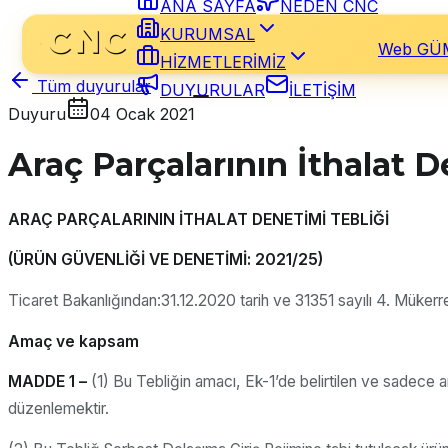
ANA SAYFA
NEDEN CNC
KURUMSAL
Web GÜ
HİZMETLERİMİZ
Tüm duyurular
DUYURULAR
İLETİŞİM
Duyuru
04 Ocak 2021
Araç Parçalarının İthalat 
ARAÇ PARÇALARININ İTHALAT DENETİMİ TEBLİĞİ
(ÜRÜN GÜVENLİĞİ VE DENETİMİ: 2021/25)
Ticaret Bakanlığından:31.12.2020 tarih ve 31351 sayılı 4. Mükerr
Amaç ve kapsam
MADDE 1 –
(1) Bu Tebliğin amacı, Ek-1’de belirtilen ve sadece ar
düzenlemektir.