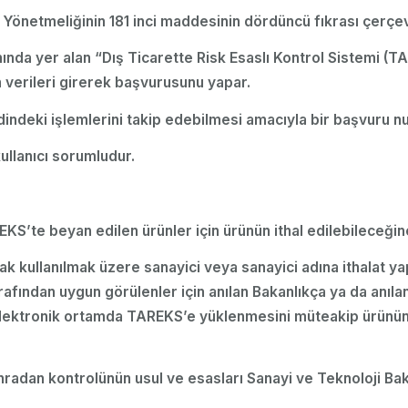
Yönetmeliğinin 181 inci maddesinin dördüncü fıkrası çerçe
kısmında yer alan “Dış Ticarette Risk Esaslı Kontrol Sistem
n verileri girerek başvurusunu yapar.
ndeki işlemlerini takip edebilmesi amacıyla bir başvuru num
ullanıcı sorumludur.
AREKS’te beyan edilen ürünler için ürünün ithal edilebilece
arak kullanılmak üzere sanayici veya sanayici adına ithalat y
rafından uygun görülenler için anılan Bakanlıkça ya da anıla
 elektronik ortamda TAREKS’e yüklenmesini müteakip ürünün
dan kontrolünün usul ve esasları Sanayi ve Teknoloji Bakan