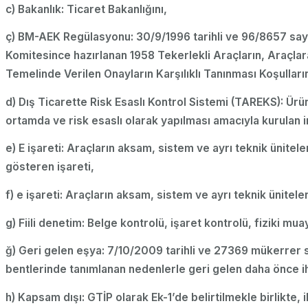
c) Bakanlık: Ticaret Bakanlığını,
ç) BM-AEK Regülasyonu: 30/9/1996 tarihli ve 96/8657 sayıl
Komitesince hazırlanan 1958 Tekerlekli Araçların, Araçlar
Temelinde Verilen Onayların Karşılıklı Tanınması Koşullar
d) Dış Ticarette Risk Esaslı Kontrol Sistemi (TAREKS): Ür
ortamda ve risk esaslı olarak yapılması amacıyla kurulan i
e) E işareti: Araçların aksam, sistem ve ayrı teknik ünit
gösteren işareti,
f) e işareti: Araçların aksam, sistem ve ayrı teknik ünitel
g) Fiili denetim: Belge kontrolü, işaret kontrolü, fiziki mu
ğ) Geri gelen eşya: 7/10/2009 tarihli ve 27369 mükerrer s
bentlerinde tanımlanan nedenlerle geri gelen daha önce i
h) Kapsam dışı: GTİP olarak Ek-1’de belirtilmekle birlikte