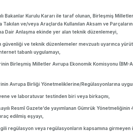
ı Bakanlar Kurulu Kararı ile taraf olunan, Birleşmiş Mille
a Takılan ve/veya Araçlarda Kullanılan Aksam ve Parçaların
ına Dair Anlaşma ekinde yer alan teknik düzenlemeyi,
ün güvenliği ve teknik düzenlemeler mevzuatı uyarınca yürüt
nternet tabanlı uygulamayı,
elerinin Birleşmiş Milletler Avrupa Ekonomik Komisyonu (BM-
erinin Avrupa Birliği Yönetmeliklerine/Regülasyonlarına uygu
ayene ve laboratuvar testinden biri veya birkaçını,
ayılı Resmî Gazete’de yayımlanan Gümrük Yönetmeliğinin 446 
hraç edilmiş eşyayı,
, ilgili regülasyon veya regülasyonların kapsamına girmeyen 