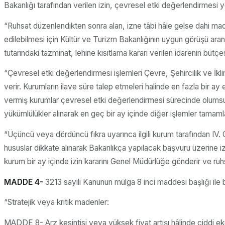
Bakanlığı tarafından verilen izin, çevresel etki değerlendirmesi 
“Ruhsat düzenlendikten sonra alan, izne tâbi hâle gelse dahi maden
edilebilmesi için Kültür ve Turizm Bakanlığının uygun görüşü ar
tutarındaki tazminat, lehine kısıtlama kararı verilen idarenin bütç
“Çevresel etki değerlendirmesi işlemleri Çevre, Şehircilik ve İkli
verir. Kurumların ilave süre talep etmeleri halinde en fazla bir a
vermiş kurumlar çevresel etki değerlendirmesi sürecinde olumsuz g
yükümlülükler alınarak en geç bir ay içinde diğer işlemler tamamla
“Üçüncü veya dördüncü fıkra uyarınca ilgili kurum tarafından IV. G
hususlar dikkate alınarak Bakanlıkça yapılacak başvuru üzerine izin
kurum bir ay içinde izin kararını Genel Müdürlüğe gönderir ve ruh
MADDE 4-
3213 sayılı Kanunun mülga 8 inci maddesi başlığı ile 
“Stratejik veya kritik madenler:
MADDE 8- Arz kesintisi veya yüksek fiyat artışı hâlinde ciddi ek