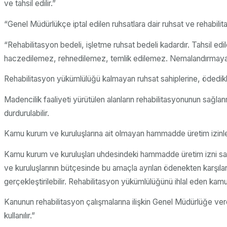
ve tahsil edilir.”
“Genel Müdürlükçe iptal edilen ruhsatlara dair ruhsat ve rehabilitasyo
“Rehabilitasyon bedeli, işletme ruhsat bedeli kadardır. Tahsil edil
haczedilemez, rehnedilemez, temlik edilemez. Nemalandırmaya iliş
Rehabilitasyon yükümlülüğü kalmayan ruhsat sahiplerine, ödedikler
Madencilik faaliyeti yürütülen alanların rehabilitasyonunun sağl
durdurulabilir.
Kamu kurum ve kuruluşlarına ait olmayan hammadde üretim izinlerin
Kamu kurum ve kuruluşları uhdesindeki hammadde üretim izni saha
ve kuruluşlarının bütçesinde bu amaçla ayrılan ödenekten karşıla
gerçekleştirilebilir. Rehabilitasyon yükümlülüğünü ihlal eden kamu 
Kanunun rehabilitasyon çalışmalarına ilişkin Genel Müdürlüğe verd
kullanılır.”