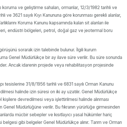
ı koruma ve geliştirme sahaları, ormanlar, 12/3/1982 tarihli ve
hli ve 3621 sayılı Kıyı Kanununa göre korunması gerekli alanlar,
arlıklarını Koruma Kanunu kapsamında kalan sit alanları ile
eri, endüstri bölgeleri, petrol, doğal gaz ve jeotermal boru
rüşünü sorarak izin talebinde bulunur. İlgili kurum
ruma Genel Müdürlükçe bir ay ilave süre verilir. Bu süre sonunda
 eder. Ancak idarenin projede veya rehabilitasyon projesinde
apı tesislerine 31/8/1956 tarihli ve 6831 sayılı Orman Kanunu
lmesi halinde izin süresi on iki ay uzatılır. Genel Müdürlükçe
 kişilere devredilmesi veya işlettirilmesi halinde alınması
 Genel Müdürlüğüne verilir. Bu fıkranın yürürlüğe girmesinden
lanlarda mücbir sebepler ve kısıtlayıcı yasal hükümler hariç
si belgesi gibi belgeler Genel Müdürlükçe alınır. Tarım ve Orman