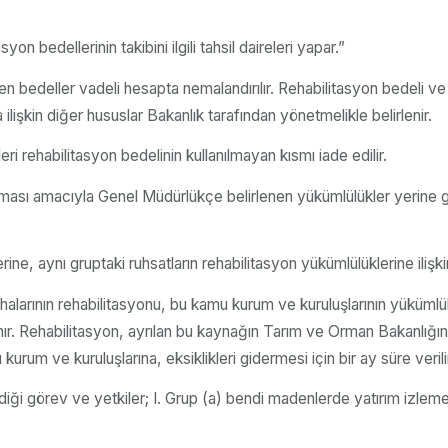
n bedellerinin takibini ilgili tahsil daireleri yapar.”
en bedeller vadeli hesapta nemalandırılır. Rehabilitasyon bedeli ve n
kin diğer hususlar Bakanlık tarafından yönetmelikle belirlenir.
i rehabilitasyon bedelinin kullanılmayan kısmı iade edilir.
anması amacıyla Genel Müdürlükçe belirlenen yükümlülükler yerine g
e, aynı gruptaki ruhsatların rehabilitasyon yükümlülüklerine ilişki
larının rehabilitasyonu, bu kamu kurum ve kuruluşlarının yükümlül
nır. Rehabilitasyon, ayrılan bu kaynağın Tarım ve Orman Bakanlığın
kurum ve kuruluşlarına, eksiklikleri gidermesi için bir ay süre veril
iği görev ve yetkiler; I. Grup (a) bendi madenlerde yatırım izleme