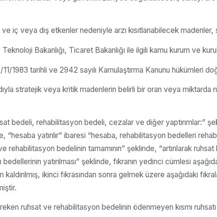
 iç veya dış etkenler nedeniyle arzı kısıtlanabilecek madenler, st
eknoloji Bakanlığı, Ticaret Bakanlığı ile ilgili kamu kurum ve kuruluş
in 4/11/1983 tarihli ve 2942 sayılı Kamulaştırma Kanunu hükümleri do
la stratejik veya kritik madenlerin belirli bir oran veya miktard
t bedeli, rehabilitasyon bedeli, cezalar ve diğer yaptırımlar:” şek
 “hesaba yatırılır” ibaresi “hesaba, rehabilitasyon bedelleri rehabi
ehabilitasyon bedelinin tamamının” şeklinde, “artırılarak ruhsat bede
n bedellerinin yatırılması” şeklinde, fıkranın yedinci cümlesi aşağ
aldırılmış, ikinci fıkrasından sonra gelmek üzere aşağıdaki fıkral
iştir.
ereken ruhsat ve rehabilitasyon bedelinin ödenmeyen kısmı ruhsatı 