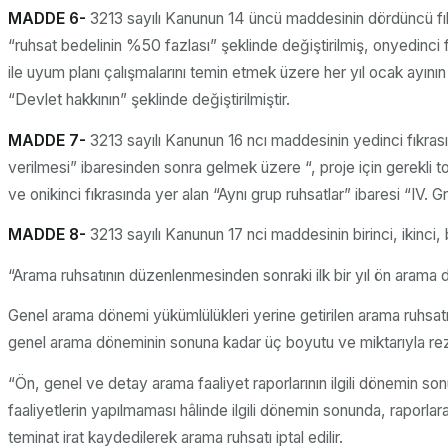
MADDE 6-
3213 sayılı Kanunun 14 üncü maddesinin dördüncü fıkr
“ruhsat bedelinin %50 fazlası” şeklinde değiştirilmiş, onyedinci 
ile uyum planı çalışmalarını temin etmek üzere her yıl ocak ayını
“Devlet hakkının” şeklinde değiştirilmiştir.
MADDE 7-
3213 sayılı Kanunun 16 ncı maddesinin yedinci fıkrası
verilmesi” ibaresinden sonra gelmek üzere “, proje için gerekli to
ve onikinci fıkrasında yer alan “Aynı grup ruhsatlar” ibaresi “IV. Gru
MADDE 8-
3213 sayılı Kanunun 17 nci maddesinin birinci, ikinci, be
“Arama ruhsatının düzenlenmesinden sonraki ilk bir yıl ön arama 
Genel arama dönemi yükümlülükleri yerine getirilen arama ruhsa
genel arama döneminin sonuna kadar üç boyutu ve miktarıyla rezerv
“Ön, genel ve detay arama faaliyet raporlarının ilgili dönemin s
faaliyetlerin yapılmaması hâlinde ilgili dönemin sonunda, raporla
teminat irat kaydedilerek arama ruhsatı iptal edilir.