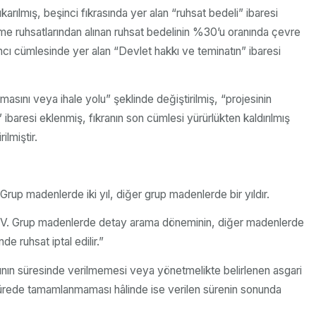
ılmış, beşinci fıkrasında yer alan “ruhsat bedeli” ibaresi
etme ruhsatlarından alınan ruhsat bedelinin %30’u oranında çevre
ncı cümlesinde yer alan “Devlet hakkı ve teminatın” ibaresi
asını veya ihale yolu” şeklinde değiştirilmiş, “projesinin
 ibaresi eklenmiş, fıkranın son cümlesi yürürlükten kaldırılmış
ilmiştir.
up madenlerde iki yıl, diğer grup madenlerde bir yıldır.
r. IV. Grup madenlerde detay arama döneminin, diğer madenlerde
 ruhsat iptal edilir.”
rının süresinde verilmemesi veya yönetmelikte belirlenen asgari
ık sürede tamamlanmaması hâlinde ise verilen sürenin sonunda