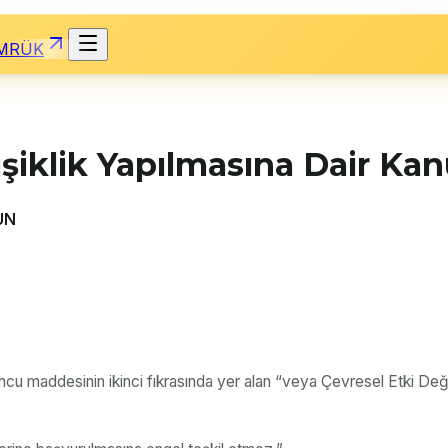
MRÜK
şiklik Yapılmasına Dair Ka
UN
ncu maddesinin ikinci fıkrasında yer alan “veya Çevresel Etki De