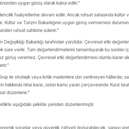
yönünden uygun görüş olarak kabul edilir.”
cilik faaliyetlerine devam edilir. Ancak ruhsat sahasında kültür va
anır. Kültür ve Turizm Bakanlığının uygun görüş vermemesi durumun
esinden ruhsat sahibine ödenir.”
m Değişikliği Bakanlığı tarafından yürütülür. Çevresel etki değerlen
y ek süre verilir. Tüm değerlendirmelerini tamamlayarak bu süreler i
örüş veremez. Çevresel etki değerlendirmesi olumlu kararı alınan m
nır.”
rup ile stratejik veya kritik madenlere izin verilmeyen hâllerde; sa
 hakkında nihai karar, üstün kamu yararı çerçevesinde Kurul tarafında
sat düzenlenir.”
birlikte aşağıdaki şekilde yeniden düzenlenmiştir.
onomik sorunlar veya güvenlik zafiyeti doğurabilecek, sanayi üreti