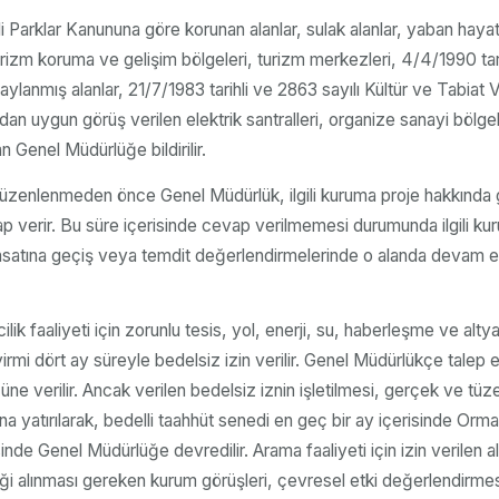
i Parklar Kanununa göre korunan alanlar, sulak alanlar, yaban hayat
rizm koruma ve gelişim bölgeleri, turizm merkezleri, 4/4/1990 tari
ylanmış alanlar, 21/7/1983 tarihli ve 2863 sayılı Kültür ve Tabiat V
an uygun görüş verilen elektrik santralleri, organize sanayi bölgel
dan Genel Müdürlüğe bildirilir.
t düzenlenmeden önce Genel Müdürlük, ilgili kuruma proje hakkında gö
p verir. Bu süre içerisinde cevap verilmemesi durumunda ilgili ku
tme ruhsatına geçiş veya temdit değerlendirmelerinde o alanda devam
ik faaliyeti için zorunlu tesis, yol, enerji, su, haberleşme ve alty
mi dört ay süreyle bedelsiz izin verilir. Genel Müdürlükçe talep edi
e verilir. Ancak verilen bedelsiz iznin işletilmesi, gerçek ve tüzel
atırılarak, bedelli taahhüt senedi en geç bir ay içerisinde Orman
inde Genel Müdürlüğe devredilir. Arama faaliyeti için izin verilen a
ereği alınması gereken kurum görüşleri, çevresel etki değerlendirme