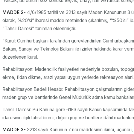
“Ancak, bu durum söz konusu teşvik, onay, izin ve ruhsat süreçl
MADDE 2-
4/6/1985 tarihli ve 3213 sayılı Maden Kanununun 3 ün
olarak, %20’si” ibaresi madde metninden çıkarılmış, “%50’si” ib
“Tahsil Dairesi” tanımları eklenmiştir.
“Kurul: Cumhurbaşkanı tarafından görevlendirilen Cumhurbaşkanı y
Bakanı, Sanayi ve Teknoloji Bakanı ile izinler hakkında karar ver
düzenlenen kurul.
Rehabilitasyon: Madencilik faaliyetleri nedeniyle bozulan, topoğ
ekme, fidan dikme, arazi yapısı uygun yerlerde rekreasyon alanla
Rehabilitasyon Bedeli Hesabı: Rehabilitasyon çalışmalarının gider
maden grup ve bentlerinde Genel Müdürlük adına kamu bankaları n
Tahsil Dairesi: Bu Kanuna göre 6183 sayılı Kanun kapsamında takib
idaresinin ilgili tahsil birimi, diğer grup ve bentlere dâhil madenlere i
MADDE 3-
3213 sayılı Kanunun 7 nci maddesinin ikinci, üçüncü, 