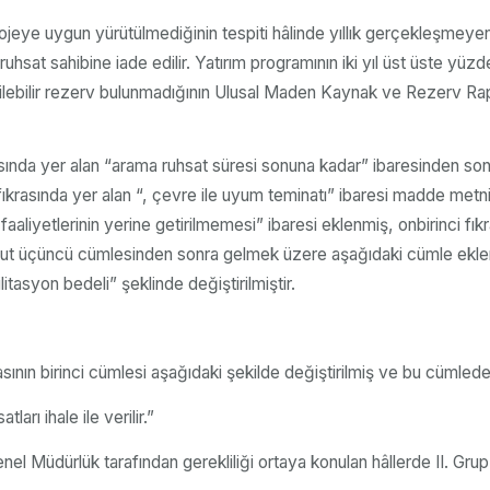
projeye uygun yürütülmediğinin tespiti hâlinde yıllık gerçekleşmeyen 
ruhsat sahibine iade edilir. Yatırım programının iki yıl üst üste yüzd
işletilebilir rezerv bulunmadığının Ulusal Maden Kaynak ve Rezerv 
sında yer alan “arama ruhsat süresi sonuna kadar” ibaresinden son
ci fıkrasında yer alan “, çevre ile uyum teminatı” ibaresi madde met
yetlerinin yerine getirilmemesi” ibaresi eklenmiş, onbirinci fıkrasını
 mevcut üçüncü cümlesinden sonra gelmek üzere aşağıdaki cümle ek
tasyon bedeli” şeklinde değiştirilmiştir.
asının birinci cümlesi aşağıdaki şekilde değiştirilmiş ve bu cümle
arı ihale ile verilir.”
l Müdürlük tarafından gerekliliği ortaya konulan hâllerde II. Grup (