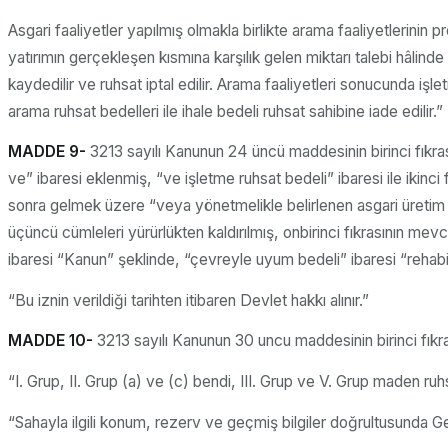
Asgari faaliyetler yapılmış olmakla birlikte arama faaliyetlerinin 
yatırımın gerçekleşen kısmına karşılık gelen miktarı talebi hâlinde 
kaydedilir ve ruhsat iptal edilir. Arama faaliyetleri sonucunda 
arama ruhsat bedelleri ile ihale bedeli ruhsat sahibine iade edilir.”
MADDE 9-
3213 sayılı Kanunun 24 üncü maddesinin birinci fıkra
ve” ibaresi eklenmiş, “ve işletme ruhsat bedeli” ibaresi ile ikin
sonra gelmek üzere “veya yönetmelikle belirlenen asgari üretim faali
üçüncü cümleleri yürürlükten kaldırılmış, onbirinci fıkrasının
ibaresi “Kanun” şeklinde, “çevreyle uyum bedeli” ibaresi “rehabili
“Bu iznin verildiği tarihten itibaren Devlet hakkı alınır.”
MADDE 10-
3213 sayılı Kanunun 30 uncu maddesinin birinci fıkr
“I. Grup, II. Grup (a) ve (c) bendi, III. Grup ve V. Grup maden ruhsatl
“Sahayla ilgili konum, rezerv ve geçmiş bilgiler doğrultusunda Gene