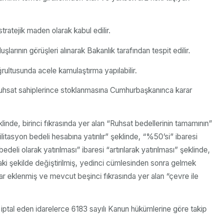
ratejik maden olarak kabul edilir.
larının görüşleri alınarak Bakanlık tarafından tespit edilir.
ğrultusunda acele kamulaştırma yapılabilir.
a ruhsat sahiplerince stoklanmasına Cumhurbaşkanınca karar
linde, birinci fıkrasında yer alan “Ruhsat bedellerinin tamamının”
litasyon bedeli hesabına yatırılır” şeklinde, “%50’si” ibaresi
li olarak yatırılması” ibaresi “artırılarak yatırılması” şeklinde,
ıdaki şekilde değiştirilmiş, yedinci cümlesinden sonra gelmek
ar eklenmiş ve mevcut beşinci fıkrasında yer alan “çevre ile
iptal eden idarelerce 6183 sayılı Kanun hükümlerine göre takip