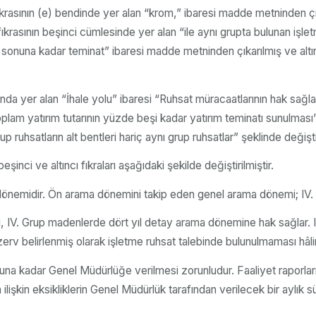
asının (e) bendinde yer alan “krom,” ibaresi madde metninden çıkar
fıkrasının beşinci cümlesinde yer alan “ile aynı grupta bulunan işl
n sonuna kadar teminat” ibaresi madde metninden çıkarılmış ve altı
nda yer alan “İhale yolu” ibaresi “Ruhsat müracaatlarının hak sağlam
plam yatırım tutarının yüzde beşi kadar yatırım teminatı sunulması”
p ruhsatların alt bentleri hariç aynı grup ruhsatlar” şeklinde değiştir
şinci ve altıncı fıkraları aşağıdaki şekilde değiştirilmiştir.
dönemidir. Ön arama dönemini takip eden genel arama dönemi; IV. Gr
tı, IV. Grup madenlerde dört yıl detay arama dönemine hak sağla
 belirlenmiş olarak işletme ruhsat talebinde bulunulmaması hâlinde
onuna kadar Genel Müdürlüğe verilmesi zorunludur. Faaliyet raporla
ra ilişkin eksikliklerin Genel Müdürlük tarafından verilecek bir ayl