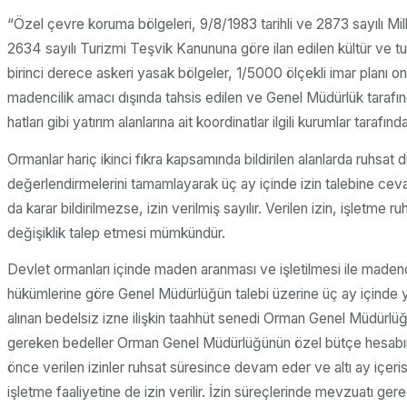
“Özel çevre koruma bölgeleri, 9/8/1983 tarihli ve 2873 sayılı Mill
2634 sayılı Turizmi Teşvik Kanununa göre ilan edilen kültür ve tu
birinci derece askeri yasak bölgeler, 1/5000 ölçekli imar planı ona
madencilik amacı dışında tahsis edilen ve Genel Müdürlük tarafınd
hatları gibi yatırım alanlarına ait koordinatlar ilgili kurumlar tarafın
Ormanlar hariç ikinci fıkra kapsamında bildirilen alanlarda ruhsa
değerlendirmelerini tamamlayarak üç ay içinde izin talebine ceva
da karar bildirilmezse, izin verilmiş sayılır. Verilen izin, işle
değişiklik talep etmesi mümkündür.
Devlet ormanları içinde maden aranması ve işletilmesi ile madencil
hükümlerine göre Genel Müdürlüğün talebi üzerine üç ay içinde yir
alınan bedelsiz izne ilişkin taahhüt senedi Orman Genel Müdürlüğün
gereken bedeller Orman Genel Müdürlüğünün özel bütçe hesabına y
önce verilen izinler ruhsat süresince devam eder ve altı ay içeris
işletme faaliyetine de izin verilir. İzin süreçlerinde mevzuatı g