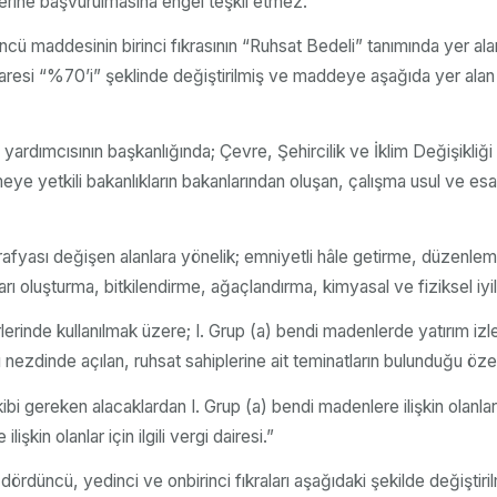
erine başvurulmasına engel teşkil etmez.”
cü maddesinin birinci fıkrasının “Ruhsat Bedeli” tanımında yer ala
aresi “%70’i” şeklinde değiştirilmiş ve maddeye aşağıda yer alan 
ardımcısının başkanlığında; Çevre, Şehircilik ve İklim Değişikliği
meye yetkili bakanlıkların bakanlarından oluşan, çalışma usul ve es
rafyası değişen alanlara yönelik; emniyetli hâle getirme, düzenle
rı oluşturma, bitkilendirme, ağaçlandırma, kimyasal ve fiziksel iy
lerinde kullanılmak üzere; I. Grup (a) bendi madenlerde yatırım iz
ezdinde açılan, ruhsat sahiplerine ait teminatların bulunduğu öze
i gereken alacaklardan I. Grup (a) bendi madenlere ilişkin olanlar
lişkin olanlar için ilgili vergi dairesi.”
dördüncü, yedinci ve onbirinci fıkraları aşağıdaki şekilde değiştir