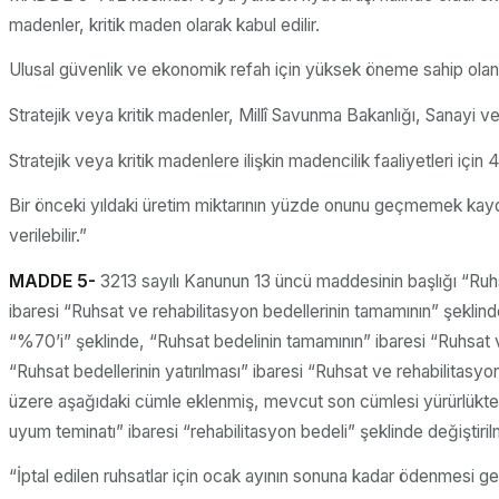
madenler, kritik maden olarak kabul edilir.
Ulusal güvenlik ve ekonomik refah için yüksek öneme sahip olan ve
Stratejik veya kritik madenler, Millî Savunma Bakanlığı, Sanayi ve T
Stratejik veya kritik madenlere ilişkin madencilik faaliyetleri iç
Bir önceki yıldaki üretim miktarının yüzde onunu geçmemek kaydıy
verilebilir.”
MADDE 5-
3213 sayılı Kanunun 13 üncü maddesinin başlığı “Ruhsa
ibaresi “Ruhsat ve rehabilitasyon bedellerinin tamamının” şeklinde,
“%70’i” şeklinde, “Ruhsat bedelinin tamamının” ibaresi “Ruhsat ve r
“Ruhsat bedellerinin yatırılması” ibaresi “Ruhsat ve rehabilitasyo
üzere aşağıdaki cümle eklenmiş, mevcut son cümlesi yürürlükten k
uyum teminatı” ibaresi “rehabilitasyon bedeli” şeklinde değiştirilm
“İptal edilen ruhsatlar için ocak ayının sonuna kadar ödenmesi g