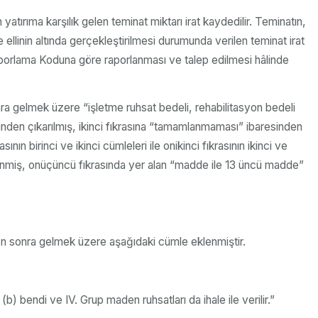
yatırıma karşılık gelen teminat miktarı irat kaydedilir. Teminatın,
e ellinin altında gerçekleştirilmesi durumunda verilen teminat irat
Raporlama Koduna göre raporlanması ve talep edilmesi hâlinde
ra gelmek üzere “işletme ruhsat bedeli, rehabilitasyon bedeli
ninden çıkarılmış, ikinci fıkrasına “tamamlanmaması” ibaresinden
n birinci ve ikinci cümleleri ile onikinci fıkrasının ikinci ve
lenmiş, onüçüncü fıkrasında yer alan “madde ile 13 üncü madde”
den sonra gelmek üzere aşağıdaki cümle eklenmiştir.
b) bendi ve IV. Grup maden ruhsatları da ihale ile verilir.”