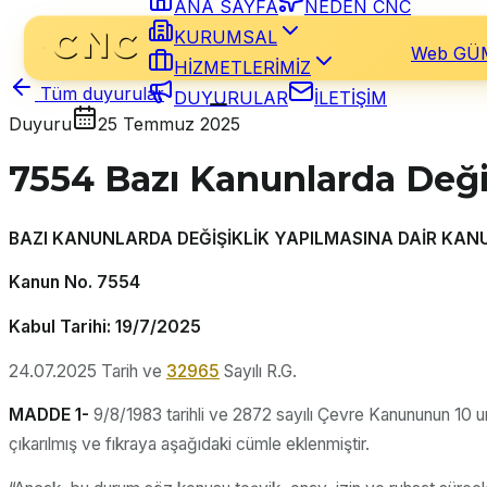
ANA SAYFA
NEDEN CNC
KURUMSAL
Web GÜ
HİZMETLERİMİZ
DUYURULAR
İLETİŞİM
Tüm duyurular
Duyuru
25 Temmuz 2025
7554 Bazı Kanunlarda Deği
BAZI KANUNLARDA DEĞİŞİKLİK YAPILMASINA DAİR KAN
Kanun No. 7554
Kabul Tarihi: 19/7/2025
24.07.2025 Tarih ve
32965
Sayılı R.G.
MADDE 1-
9/8/1983 tarihli ve 2872 sayılı Çevre Kanununun 10 u
çıkarılmış ve fıkraya aşağıdaki cümle eklenmiştir.