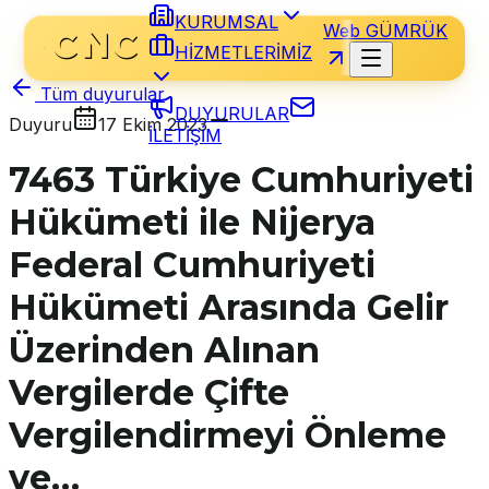
KURUMSAL
Web GÜMRÜK
HİZMETLERİMİZ
Tüm duyurular
DUYURULAR
Duyuru
17 Ekim 2023
İLETİŞİM
7463 Türkiye Cumhuriyeti
Hükümeti ile Nijerya
Federal Cumhuriyeti
Hükümeti Arasında Gelir
Üzerinden Alınan
Vergilerde Çifte
Vergilendirmeyi Önleme
ve…