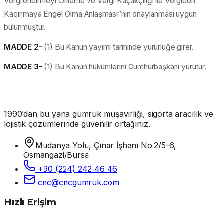
Vergilendirmeyi Önleme ve Vergi Kaçakçılığı ile Vergiden
Kaçınmaya Engel Olma Anlaşması”nın onaylanması uygun
bulunmuştur.
MADDE 2-
(1) Bu Kanun yayımı tarihinde yürürlüğe girer.
MADDE 3-
(1) Bu Kanun hükümlerini Cumhurbaşkanı yürütür.
1990’dan bu yana gümrük müşavirliği, sigorta aracılık ve
lojistik çözümlerinde güvenilir ortağınız.
Mudanya Yolu, Çınar İşhanı No:2/5-6,
Osmangazi/Bursa
+90 (224) 242 46 46
cnc@cncgumruk.com
Hızlı Erişim