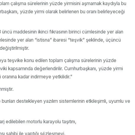
toplam çalışma sürelerinin yüzde yirmisini aşmamak kaydıyla bu
urbaşkanı, yüzde yirmi olarak belirlenen bu oranı belirleyeceği
ncü maddesinin ikinci fıkrasının birinci cümlesinde yer alan
mlesinde yer alan “istisna” ibaresi “teşvik” şeklinde, üçüncü
ğiştirilmiştir.
veya teşvike konu edilen toplam çalışma sürelerinin yüzde
teşviki kapsamında değerlendirilir. Cumhurbaşkanı, yüzde yirmi
oranına kadar indirmeye yetkilidir.”
miştir.
ile bunları destekleyen yazılım sistemlerinin etkileşimli, uyumlu ve
rj edilebilen motorlu karayolu taşıtını,
nsı sahibi ile yaptığı sözleşmeyi,