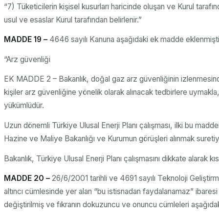
“7) Tüketicilerin kişisel kusurları haricinde oluşan ve Kurul tara
usul ve esaslar Kurul tarafından belirlenir.”
MADDE 19 –
4646 sayılı Kanuna aşağıdaki ek madde eklenmişti
“Arz güvenliği
EK MADDE 2 – Bakanlık, doğal gaz arz güvenliğinin izlenmesinden
kişiler arz güvenliğine yönelik olarak alınacak tedbirlere uymakla
yükümlüdür.
Uzun dönemli Türkiye Ulusal Enerji Planı çalışması, ilki bu madden
Hazine ve Maliye Bakanlığı ve Kurumun görüşleri alınmak suretiyl
Bakanlık, Türkiye Ulusal Enerji Planı çalışmasını dikkate alarak 
MADDE 20 –
26/6/2001 tarihli ve 4691 sayılı Teknoloji Gelişti
altıncı cümlesinde yer alan “bu istisnadan faydalanamaz” ibaresi 
değiştirilmiş ve fıkranın dokuzuncu ve onuncu cümleleri aşağıdaki 