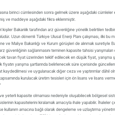
sına birinci cümlesinden sonra gelmek üzere aşağıdaki cümleler ekl
ilmiş ve maddeye aşağıdaki fıkra eklenmiştir.
işiler Bakanlık tarafından arz güvenliğine yönelik belirtilen tedbi
dür. Uzun dönemli Türkiye Ulusal Enerji Planı çalışması, ilki bu ma
ne ve Maliye Bakanlığı ve Kurum görüşleri de alınmak suretiyle Bak
arz güvenliğinin sağlanmasını teminen kapasite tahsisi yarışmaları
rlenecek tavan fiyat üzerinden teklif edilecek en düşük fiyat, yarı
tın yarışma şartlarında belirlenecek süre içerisinde güncellenmesi
rat kaydedilmesi ve uygulanacak diğer ceza ve yaptırımlar dâhil olma
mında kurulacak üretim tesisleri için ön lisans ve lisans verme koşul
”
ve yeterli kapasite olmaması nedeniyle oluşabilecek bölgesel siste
lerinin kapasitelerini kiralamak amacıyla ihale yapabilir. İhalel
li ise kullanım amacına bağlı olarak dengeleme ve uzlaştırma yönetme