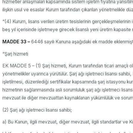
hizmetler anlaşmaları kapsamında sistem işletim fiyatına yansıtı
ilişkin usul ve esaslar Kurum tarafından çıkarılan yönetmelikle düz
“(4) Kurum, lisans verilen üretim tesislerinin gerçekleşmelerini
beş yıl içerisinde işletmeye girecek lisanslı yeni üretim kapasite m
MADDE 33 –
6446 sayılı Kanuna aşağıdaki ek madde eklenmişti
“Şarj hizmeti
EK MADDE 5 – (1) Şarj hizmeti, Kurum tarafından ticari amaçlı ol
yönetmelikler uyarınca yürütülür. Şarj ağı işletmeci lisansı sahi
işletilmesi, düzenlediği sertifikalar kapsamında şarj istasyonu kurd
hizmetinin sağlanmasında asli sorumluluk şarj ağı işletmeci lisansı 
mevzuat ile diğer mevzuattan kaynaklanan yükümlülük ve sorumlu
(2) Şarj ağı işletmeci lisansı sahibi;
a) Bu Kanun, ilgili mevzuat, diğer mevzuat, ilgili standartlar v