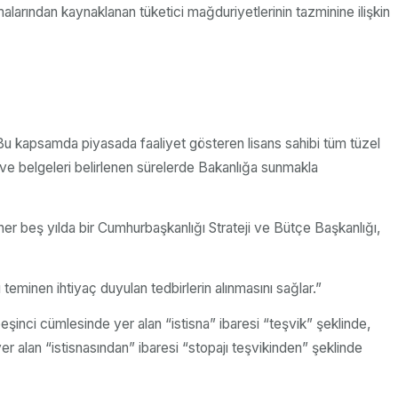
malarından kaynaklanan tüketici mağduriyetlerinin tazminine ilişkin
Bu kapsamda piyasada faaliyet gösteren lisans sahibi tüm tüzel
i ve belgeleri belirlenen sürelerde Bakanlığa sunmakla
e her beş yılda bir Cumhurbaşkanlığı Strateji ve Bütçe Başkanlığı,
teminen ihtiyaç duyulan tedbirlerin alınmasını sağlar.”
eşinci cümlesinde yer alan “istisna” ibaresi “teşvik” şeklinde,
r alan “istisnasından” ibaresi “stopajı teşvikinden” şeklinde