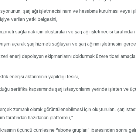
stasyonunun, şarj ağı işletmecisi nam ve hesabına kurulması veya iş
şiye verilen yetki belgesini,
 hizmeti sağlamak için oluşturulan ve şarj ağı işletmecisi tarafından
a erişim açarak şarj hizmeti sağlayan ve şarj ağının işletmesini gerçek
benzeri enerji depolayan ekipmanlarını doldurmak üzere ticari amaçl
ik enerjisi aktarımının yapıldığı tesisi,
duğu sertifika kapsamında şarj istasyonlarını yerinde işleten ve üç
çek zamanlı olarak görüntülenebilmesi için oluşturulan, şarj istasyo
rum tarafından hazırlanan platformu,”
rasının üçüncü cümlesine “abone grupları” ibaresinden sonra gelmek