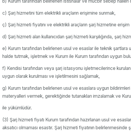
b) Kurum tarafından belirlenen istisnalar ve mücbir sebep halleri dı
c) Şarj hizmetini tüm elektrikli araçların erişimine sunmak,
ç) Şarj hizmeti fiyatını ve elektrikli araçların şarj hizmetine er
d) Şarj hizmeti alan kullanıcıdan şarj hizmeti karşılığında, şarj h
e) Kurum tarafından belirlenen usul ve esaslar ile teknik şartlara 
halde tutmak, işletmek ve Kurum ile Kurum tarafından uygun bul
f) Kendisi tarafından veya şarj istasyonu işletmecilerince kurulan 
uygun olarak kurulması ve işletilmesini sağlamak,
g) Kurum tarafından belirlenen usul ve esaslara uygun bildirimle
materyalleri vermek, gerektiğinde tutanakları imzalamak ve Ku
ile yükümlüdür.
(3) Şarj hizmeti fiyatı Kurum tarafından hazırlanan usul ve esasla
aksatıcı olmaması esastır. Şarj hizmeti fiyatının belirlenmesinde ş