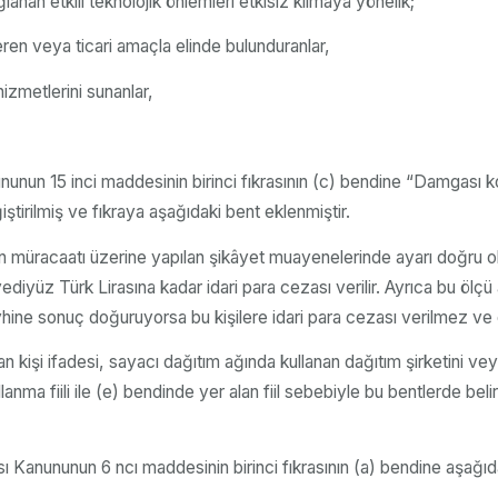
nan etkili teknolojik önlemleri etkisiz kılmaya yönelik;
eren veya ticari amaçla elinde bulunduranlar,
izmetlerini sunanlar,
anununun 15 inci maddesinin birinci fıkrasının (c) bendine “Damg
ştirilmiş ve fıkraya aşağıdaki bent eklenmiştir.
n müracaatı üzerine yapılan şikâyet muayenelerinde ayarı doğru olma
inyediyüz Türk Lirasına kadar idari para cezası verilir. Ayrıca bu ölç
yhine sonuç doğuruyorsa bu kişilere idari para cezası verilmez ve 
n kişi ifadesi, sayacı dağıtım ağında kullanan dağıtım şirketini ve
a fiili ile (e) bendinde yer alan fiil sebebiyle bu bentlerde beli
 Kanununun 6 ncı maddesinin birinci fıkrasının (a) bendine aşağıdak