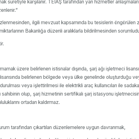
lmak suretiyle karşılanır. TEİAŞ tarafından yan hizmetler anlaşmala
enlenir.”
n izlenmesinden, ilgili mevzuat kapsamında bu tesislerin öngörülen
iktarlarının Bakanlığa düzenli aralıklarla bildirilmesinden sorumludu
r.
mamak üzere belirlenen istisnalar dışında, şarj ağı işletmeci lisa
bi, lisansında belirlenen bölgede veya ülke genelinde oluşturduğu ve
urulması veya işlettirilmesi ile elektrikli araç kullanıcıları ile sa
sahibinin olup, şarj hizmetinin sertifikalı şarj istasyonu işletmecisin
luklarını ortadan kaldırmaz.
e Kurum tarafından çıkartılan düzenlemelere uygun davranmak,