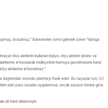
ası kopmuş, bozulmuş,” ibaresinden sonra gelmek üzere “damga
yan ölçü aletlerini kullanan kişiye, ölçü aletinin türüne ve
ü aletlerine el konularak mülkiyetinin kamuya geçirilmesine karar
ölçü aletlerine el konulmaz.”
ya dağıtımdan sorumlu işletmeyi ifade eder. Bu sayaçlar için; (c)
rtilen idari para cezaları uygulanmaz; ancak sayacın türüne göre
i alt bent eklenmiştir.