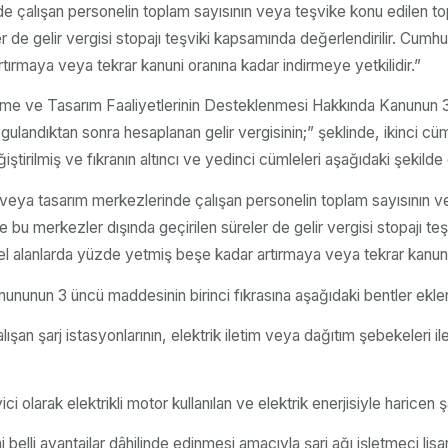
ede çalışan personelin toplam sayısının veya teşvike konu edilen 
ler de gelir vergisi stopajı teşviki kapsamında değerlendirilir. Cumh
ırmaya veya tekrar kanuni oranına kadar indirmeye yetkilidir.”
irme ve Tasarım Faaliyetlerinin Desteklenmesi Hakkında Kanunun 3 ü
uygulandıktan sonra hesaplanan gelir vergisinin;” şeklinde, ikinci cü
tirilmiş ve fıkranın altıncı ve yedinci cümleleri aşağıdaki şekilde de
e veya tasarım merkezlerinde çalışan personelin toplam sayısının 
de bu merkezler dışında geçirilen süreler de gelir vergisi stopajı 
el alanlarda yüzde yetmiş beşe kadar artırmaya veya tekrar kanuni 
nununun 3 üncü maddesinin birinci fıkrasına aşağıdaki bentler eklen
çalışan şarj istasyonlarının, elektrik iletim veya dağıtım şebekeleri 
olarak elektrikli motor kullanılan ve elektrik enerjisiyle haricen şa
i belli avantajlar dâhilinde edinmesi amacıyla şarj ağı işletmeci lisa