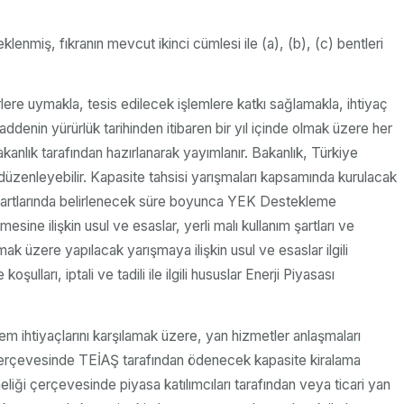
enmiş, fıkranın mevcut ikinci cümlesi ile (a), (b), (c) bentleri
rlere uymakla, tesis edilecek işlemlere katkı sağlamakla, ihtiyaç
ddenin yürürlük tarihinden itibaren bir yıl içinde olmak üzere her
anlık tarafından hazırlanarak yayımlanır. Bakanlık, Türkiye
 düzenleyebilir. Kapasite tahsisi yarışmaları kapsamında kurulacak
şma şartlarında belirlenecek süre boyunca YEK Destekleme
ne ilişkin usul ve esaslar, yerli malı kullanım şartları ve
k üzere yapılacak yarışmaya ilişkin usul ve esaslar ilgili
ları, iptali ve tadili ile ilgili hususlar Enerji Piyasası
m ihtiyaçlarını karşılamak üzere, yan hizmetler anlaşmaları
er çerçevesinde TEİAŞ tarafından ödenecek kapasite kiralama
liği çerçevesinde piyasa katılımcıları tarafından veya ticari yan