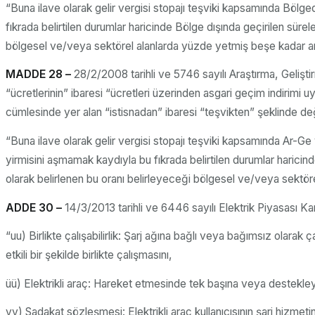
“Buna ilave olarak gelir vergisi stopajı teşviki kapsamında Bölg
fıkrada belirtilen durumlar haricinde Bölge dışında geçirilen süre
bölgesel ve/veya sektörel alanlarda yüzde yetmiş beşe kadar art
MADDE 28 –
28/2/2008 tarihli ve 5746 sayılı Araştırma, Gelişt
“ücretlerinin” ibaresi “ücretleri üzerinden asgari geçim indirimi 
cümlesinde yer alan “istisnadan” ibaresi “teşvikten” şeklinde değiş
“Buna ilave olarak gelir vergisi stopajı teşviki kapsamında Ar-G
yirmisini aşmamak kaydıyla bu fıkrada belirtilen durumlar haricin
olarak belirlenen bu oranı belirleyeceği bölgesel ve/veya sektör
ADDE 30 –
14/3/2013 tarihli ve 6446 sayılı Elektrik Piyasası Ka
“uu) Birlikte çalışabilirlik: Şarj ağına bağlı veya bağımsız olarak 
etkili bir şekilde birlikte çalışmasını,
üü) Elektrikli araç: Hareket etmesinde tek başına veya destekleyici 
vv) Sadakat sözleşmesi: Elektrikli araç kullanıcısının şarj hizmetin