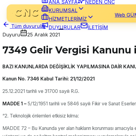
ANA SAYFA
NEDEN CNC
KURUMSAL
Web GÜ
HİZMETLERİMİZ
Tüm duyurular
DUYURULAR
İLETİŞİM
Duyuru
25 Aralık 2021
7349 Gelir Vergisi Kanunu 
BAZI KANUNLARDA DEĞİŞİKLİK YAPILMASINA DAİR KAN
Kanun No. 7346 Kabul Tarihi: 21/12/2021
25.12.2021 tarihli ve 31700 sayılı R.G.
MADDE 1 –
5/12/1951 tarihli ve 5846 sayılı Fikir ve Sanat Eserler
“2. Teknolojik önlemleri etkisiz kılma:
MADDE 72 – Bu Kanunda yer alan hakların korunması amacıyla ese