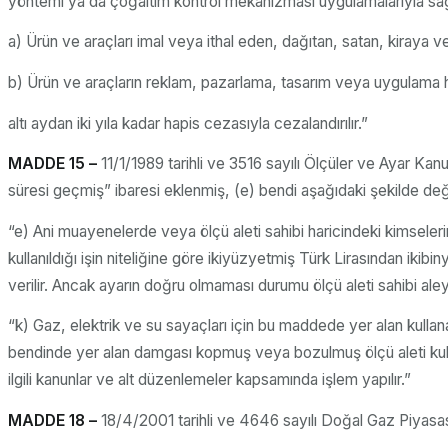
yöntemi ya da çoğaltım kontrol mekanizması uygulamalarıyla sağla
a) Ürün ve araçları imal veya ithal eden, dağıtan, satan, kiraya v
b) Ürün ve araçların reklam, pazarlama, tasarım veya uygulama h
altı aydan iki yıla kadar hapis cezasıyla cezalandırılır.”
MADDE 15 –
11/1/1989 tarihli ve 3516 sayılı Ölçüler ve Ayar K
süresi geçmiş” ibaresi eklenmiş, (e) bendi aşağıdaki şekilde deği
“e) Ani muayenelerde veya ölçü aleti sahibi haricindeki kimseleri
kullanıldığı işin niteliğine göre ikiyüzyetmiş Türk Lirasından ikib
verilir. Ancak ayarın doğru olmaması durumu ölçü aleti sahibi ale
“k) Gaz, elektrik ve su sayaçları için bu maddede yer alan kullana
bendinde yer alan damgası kopmuş veya bozulmuş ölçü aleti kullanm
ilgili kanunlar ve alt düzenlemeler kapsamında işlem yapılır.”
MADDE 18 –
18/4/2001 tarihli ve 4646 sayılı Doğal Gaz Piyasası