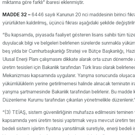
miktarına göre farklı” ibaresi eklenmiştir.
MADDE 32 –
6446 sayılı Kanunun 20 nci maddesinin birinci fıkra
yürürlükten kaldırılmış, üçüncü fıkrası aşağıdaki şekilde değiştir
“Bu kapsamda, piyasada faaliyet gösteren lisans sahibi tüm tüzel k
duyulacak bilgi ve belgeleri belirlenen sürelerde sunmakla yükümlü
beş yılda bir Cumhurbaşkanlığı Strateji ve Bütçe Başkanlığı, Hazi
Ulusal Enerji Planı çalışmasını dikkate alarak orta uzun dönemde 
üretim tesisleri için Bakanlık tarafından Türk lirası olarak beli
Mekanizması kapsamında uygulanır. Yarışma sonucunda oluşacak fiya
yükümlülüklerin yerine getirilmemesi halinde alınacak teminatın i
yarışma şartnamesinde Bakanlık tarafından belirlenir. Bu madde kapsa
Düzenleme Kurumu tarafından çıkarılan yönetmelikle düzenlenir.
“(3) TEİAŞ, sistem güvenilirliğinin muhafaza edilmesini teminen 
kapsamında yeni üretim tesisi yaptırmak veya mevcut üretim tesis
bedeli sistem işletim fiyatına yansıtılmak suretiyle, enerji bede