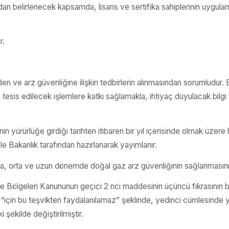
fından belirlenecek kapsamda, lisans ve sertifika sahiplerinin uygula
r.
 ve arz güvenliğine ilişkin tedbirlerin alınmasından sorumludur. 
, tesis edilecek işlemlere katkı sağlamakla, ihtiyaç duyulacak bilg
in yürürlüğe girdiği tarihten itibaren bir yıl içerisinde olmak üzer
e Bakanlık tarafından hazırlanarak yayımlanır.
kısa, orta ve uzun dönemde doğal gaz arz güvenliğinin sağlanmasını 
rme Bölgeleri Kanununun geçici 2 nci maddesinin üçüncü fıkrasının b
“için bu teşvikten faydalanılamaz” şeklinde, yedinci cümlesinde ye
şekilde değiştirilmiştir.