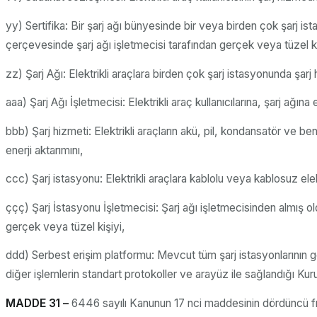
yy) Sertifika: Bir şarj ağı bünyesinde bir veya birden çok şarj i
çerçevesinde şarj ağı işletmecisi tarafından gerçek veya tüzel ki
zz) Şarj Ağı: Elektrikli araçlara birden çok şarj istasyonunda şarj
aaa) Şarj Ağı İşletmecisi: Elektrikli araç kullanıcılarına, şarj ağın
bbb) Şarj hizmeti: Elektrikli araçların akü, pil, kondansatör ve 
enerji aktarımını,
ccc) Şarj istasyonu: Elektrikli araçlara kablolu veya kablosuz elektr
ççç) Şarj İstasyonu İşletmecisi: Şarj ağı işletmecisinden almış ol
gerçek veya tüzel kişiyi,
ddd) Serbest erişim platformu: Mevcut tüm şarj istasyonlarının ger
diğer işlemlerin standart protokoller ve arayüz ile sağlandığı Ku
MADDE 31 –
6446 sayılı Kanunun 17 nci maddesinin dördüncü fık