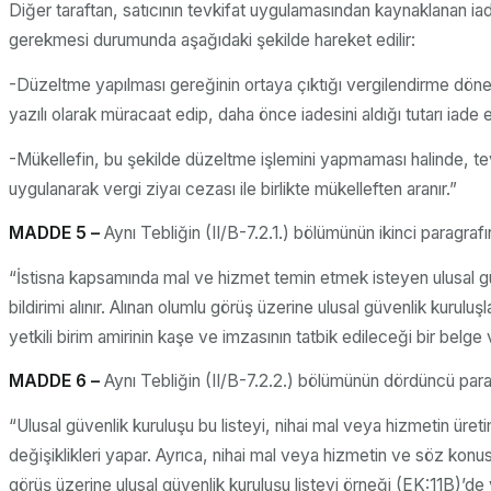
Diğer taraftan, satıcının tevkifat uygulamasından kaynaklanan iade
gerekmesi durumunda aşağıdaki şekilde hareket edilir:
-Düzeltme yapılması gereğinin ortaya çıktığı vergilendirme döne
yazılı olarak müracaat edip, daha önce iadesini aldığı tutarı iade
-Mükellefin, bu şekilde düzeltme işlemini yapmaması halinde, t
uygulanarak vergi ziyaı cezası ile birlikte mükelleften aranır.”
MADDE 5 –
Aynı Tebliğin (II/B-7.2.1.) bölümünün ikinci paragrafın
“İstisna kapsamında mal ve hizmet temin etmek isteyen ulusal gü
bildirimi alınır. Alınan olumlu görüş üzerine ulusal güvenlik kuru
yetkili birim amirinin kaşe ve imzasının tatbik edileceği bir belge ve
MADDE 6 –
Aynı Tebliğin (II/B-7.2.2.) bölümünün dördüncü paragr
“Ulusal güvenlik kuruluşu bu listeyi, nihai mal veya hizmetin ür
değişiklikleri yapar. Ayrıca, nihai mal veya hizmetin ve söz konus
görüş üzerine ulusal güvenlik kuruluşu listeyi örneği (EK:11B)’de