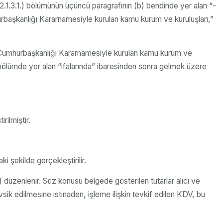
1.3.1.) bölümünün üçüncü paragrafının (b) bendinde yer alan “-
hurbaşkanlığı Kararnamesiyle kurulan kamu kurum ve kuruluşları,”
ya Cumhurbaşkanlığı Kararnamesiyle kurulan kamu kurum ve
ynı bölümde yer alan “ifalarında” ibaresinden sonra gelmek üzere
rilmiştir.
 şekilde gerçekleştirilir.
 düzenlenir. Söz konusu belgede gösterilen tutarlar alıcı ve
evsik edilmesine istinaden, işleme ilişkin tevkif edilen KDV, bu