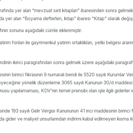
rafında yer alan “mevzuat seti kitapları” ibaresinden sonra gelme
a yer alan “Boyama defterleri, kitap” ibaresi “Kitap” olarak değiştir
fının sonuna aşağıdaki cümle eklenmiştir.
ım fonları ile gayrimenkul yatırım ortaklıkları, yetki belgesi aran
endinin ikinci paragrafından sonra gelmek üzere aşağıdaki paragrafl
sinin birinci fıkrasının 9 numaralı bendi ile 5520 sayılı Kurumlar Ver
dilmeyeceğine yönelik düzenleme 3065 sayılı Kanunun 30/d maddesi
 konusu yapılamaması, KDV’nin temel prensibi olan işle ilgili giderler
de 193 sayılı Gelir Vergisi Kanununun 41 inci maddesinin birinci fı
ında gider ve maliyet unsurlarından indirimi kabul edilmeyen kısm