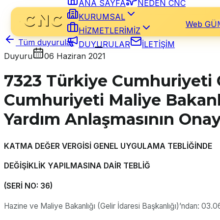
ANA SAYFA
NEDEN CNC
KURUMSAL
Web GÜ
HİZMETLERİMİZ
Tüm duyurular
DUYURULAR
İLETİŞİM
Duyuru
06 Haziran 2021
7323 Türkiye Cumhuriyeti G
Cumhuriyeti Maliye Bakanlı
Yardım Anlaşmasının Ona
KATMA DEĞER VERGİSİ GENEL UYGULAMA TEBLİĞİNDE
DEĞİŞİKLİK YAPILMASINA DAİR TEBLİĞ
(SERİ NO: 36)
Hazine ve Maliye Bakanlığı (Gelir İdaresi Başkanlığı)’ndan: 03.06