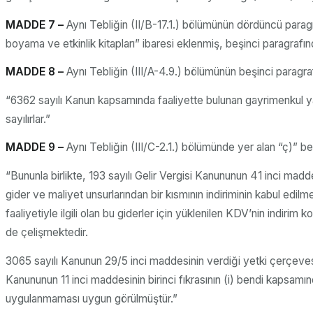
MADDE 7 –
Aynı Tebliğin (II/B-17.1.) bölümünün dördüncü parag
boyama ve etkinlik kitapları” ibaresi eklenmiş, beşinci paragrafınd
MADDE 8 –
Aynı Tebliğin (III/A-4.9.) bölümünün beşinci paragra
“6362 sayılı Kanun kapsamında faaliyette bulunan gayrimenkul yatır
sayılırlar.”
MADDE 9 –
Aynı Tebliğin (III/C-2.1.) bölümünde yer alan “ç)” b
“Bununla birlikte, 193 sayılı Gelir Vergisi Kanununun 41 inci madde
gider ve maliyet unsurlarından bir kısmının indiriminin kabul e
faaliyetiyle ilgili olan bu giderler için yüklenilen KDV’nin indirim
de çelişmektedir.
3065 sayılı Kanunun 29/5 inci maddesinin verdiği yetki çerçevesin
Kanununun 11 inci maddesinin birinci fıkrasının (i) bendi kapsam
uygulanmaması uygun görülmüştür.”