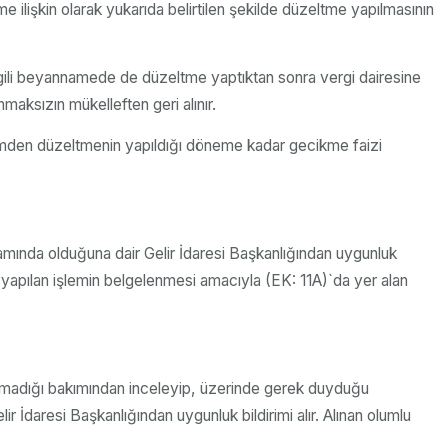
e ilişkin olarak yukarıda belirtilen şekilde düzeltme yapılmasının
ilgili beyannamede de düzeltme yaptıktan sonra vergi dairesine
maksızın mükelleften geri alınır.
nemden düzeltmenin yapıldığı döneme kadar gecikme faizi
amında olduğuna dair Gelir İdaresi Başkanlığından uygunluk
da yapılan işlemin belgelenmesi amacıyla (EK: 11A)`da yer alan
luşmadığı bakımından inceleyip, üzerinde gerek duyduğu
r İdaresi Başkanlığından uygunluk bildirimi alır. Alınan olumlu