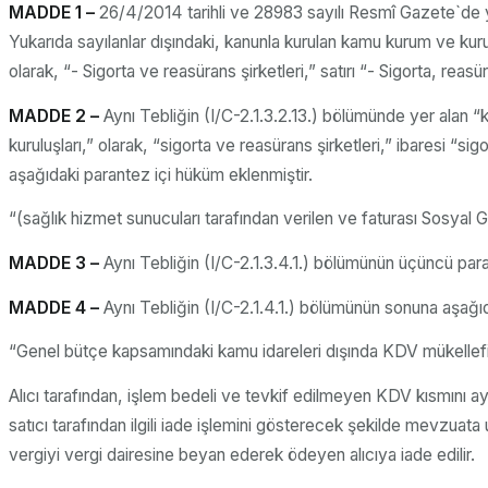
MADDE 1 –
26/4/2014 tarihli ve 28983 sayılı Resmî Gazete`de y
Yukarıda sayılanlar dışındaki, kanunla kurulan kamu kurum ve kuru
olarak, “- Sigorta ve reasürans şirketleri,” satırı “- Sigorta, reasür
MADDE 2 –
Aynı Tebliğin (I/C-2.1.3.2.13.) bölümünde yer alan
kuruluşları,” olarak, “sigorta ve reasürans şirketleri,” ibaresi “s
aşağıdaki parantez içi hüküm eklenmiştir.
“(sağlık hizmet sunucuları tarafından verilen ve faturası Sosyal
MADDE 3 –
Aynı Tebliğin (I/C-2.1.3.4.1.) bölümünün üçüncü parag
MADDE 4 –
Aynı Tebliğin (I/C-2.1.4.1.) bölümünün sonuna aşağıd
“Genel bütçe kapsamındaki kamu idareleri dışında KDV mükellefi ol
Alıcı tarafından, işlem bedeli ve tevkif edilmeyen KDV kısmını ay
satıcı tarafından ilgili iade işlemini gösterecek şekilde mevzuata 
vergiyi vergi dairesine beyan ederek ödeyen alıcıya iade edilir.