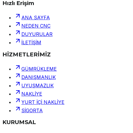
Hızlı Erişim
ANA SAYFA
NEDEN CNC
DUYURULAR
İLETİŞİM
HİZMETLERİMİZ
GÜMRÜKLEME
DANIŞMANLIK
UYUŞMAZLIK
NAKLİYE
YURT İÇİ NAKLİYE
SİGORTA
KURUMSAL