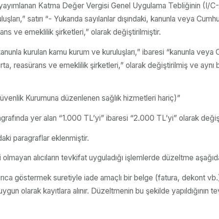
ayımlanan Katma Değer Vergisi Genel Uygulama Tebliğinin (I/C-2.
luşları,” satırı “- Yukarıda sayılanlar dışındaki, kanunla veya Cum
ans ve emeklilik şirketleri,” olarak değiştirilmiştir.
 “kanunla kurulan kamu kurum ve kuruluşları,” ibaresi “kanunla ve
igorta, reasürans ve emeklilik şirketleri,” olarak değiştirilmiş ve a
 Güvenlik Kurumuna düzenlenen sağlık hizmetleri hariç)”
rafında yer alan “1.000 TL’yi” ibaresi “2.000 TL’yi” olarak değişti
aki paragraflar eklenmiştir.
mayan alıcıların tevkifat uyguladığı işlemlerde düzeltme aşağıdaki
rıca göstermek suretiyle iade amaçlı bir belge (fatura, dekont vb.)
uygun olarak kayıtlara alınır. Düzeltmenin bu şekilde yapıldığının t