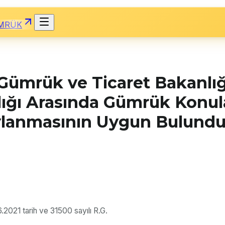
MRÜK
ümrük ve Ticaret Bakanlığı
ğı Arasında Gümrük Konuların
ylanmasının Uygun Bulund
.2021 tarih ve 31500 sayılı R.G.