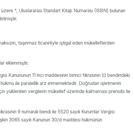
k üzere “, Uluslararası Standart Kitap Numarası (ISBN) bulunan
ilmiştir.
maksızın, taşınmaz ticaretiyle iştigal eden mükelleflerden
ar eklenmiştir.
gisi Kanununun 11 inci maddesinin birinci fıkrasının (i) bendindeki
 hükmü ile paralellik arz etmemektedir. Doğrudan işletmenin
 için yüklenilen vergilerin mükellef üzerinde kalmaması prensibi ile
krasının 9 numaralı bendi ile 5520 sayılı Kurumlar Vergisi
a ilişkin 3065 sayılı Kanunun 30/d maddesi hükmünün