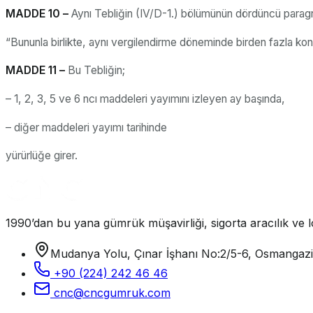
MADDE 10 –
Aynı Tebliğin (IV/D-1.) bölümünün dördüncü paragr
“Bununla birlikte, aynı vergilendirme döneminde birden fazla kon
MADDE 11 –
Bu Tebliğin;
– 1, 2, 3, 5 ve 6 ncı maddeleri yayımını izleyen ay başında,
– diğer maddeleri yayımı tarihinde
yürürlüğe girer.
1990’dan bu yana gümrük müşavirliği, sigorta aracılık ve lo
Mudanya Yolu, Çınar İşhanı No:2/5-6, Osmangaz
+90 (224) 242 46 46
cnc@cncgumruk.com