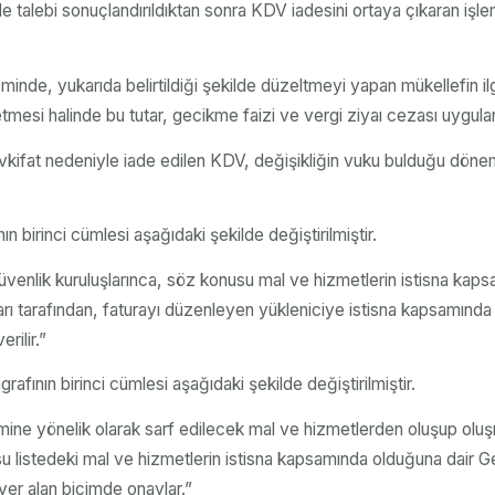
 talebi sonuçlandırıldıktan sonra KDV iadesini ortaya çıkaran işlem
minde, yukarıda belirtildiği şekilde düzeltmeyi yapan mükellefin 
 etmesi halinde bu tutar, gecikme faizi ve vergi ziyaı cezası uygulan
evkifat nedeniyle iade edilen KDV, değişikliğin vuku bulduğu dö
ın birinci cümlesi aşağıdaki şekilde değiştirilmiştir.
venlik kuruluşlarınca, söz konusu mal ve hizmetlerin istisna kaps
luşları tarafından, faturayı düzenleyen yükleniciye istisna kapsamın
rilir.”
afının birinci cümlesi aşağıdaki şekilde değiştirilmiştir.
etimine yönelik olarak sarf edilecek mal ve hizmetlerden oluşup o
u listedeki mal ve hizmetlerin istisna kapsamında olduğuna dair Geli
 yer alan biçimde onaylar.”