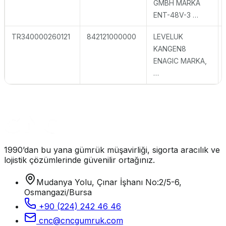
GMBH MARKA
ENT-48V-3 …
TR340000260121
842121000000
LEVELUK
KANGEN8
ENAGIC MARKA,
…
1990’dan bu yana gümrük müşavirliği, sigorta aracılık ve
lojistik çözümlerinde güvenilir ortağınız.
Mudanya Yolu, Çınar İşhanı No:2/5-6,
Osmangazi/Bursa
+90 (224) 242 46 46
cnc@cncgumruk.com