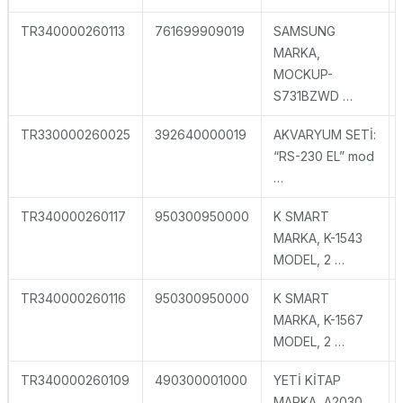
TR340000260113
761699909019
SAMSUNG
MARKA,
MOCKUP-
S731BZWD …
TR330000260025
392640000019
AKVARYUM SETİ:
“RS-230 EL” mod
…
TR340000260117
950300950000
K SMART
MARKA, K-1543
MODEL, 2 …
TR340000260116
950300950000
K SMART
MARKA, K-1567
MODEL, 2 …
TR340000260109
490300001000
YETİ KİTAP
MARKA, A2030