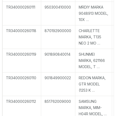
TR340000260111
950300410000
MRDIY MARKA
9048913 MODEL,
10X …
TR340000260118
870192900000
CHARLETTE
MARKA, T135
NEO 2 MO …
TR340000260119
901890840014
SHUNMEI
MARKA, 621166
MODEL, T …
TR340000260110
901849900022
REDON MARKA,
GTR MODEL
(1253 K …
TR340000260112
851762009000
SAMSUNG
MARKA, MIM-
H04R MODEL, …