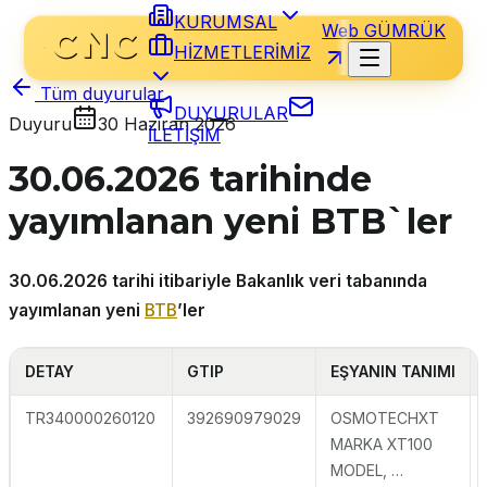
KURUMSAL
Web GÜMRÜK
HİZMETLERİMİZ
Tüm duyurular
DUYURULAR
Duyuru
30 Haziran 2026
İLETİŞİM
30.06.2026 tarihinde
yayımlanan yeni BTB`ler
30.06.2026 tarihi itibariyle Bakanlık veri tabanında
yayımlanan yeni
BTB
’ler
DETAY
GTIP
EŞYANIN TANIMI
TR340000260120
392690979029
OSMOTECHXT
MARKA XT100
MODEL, …