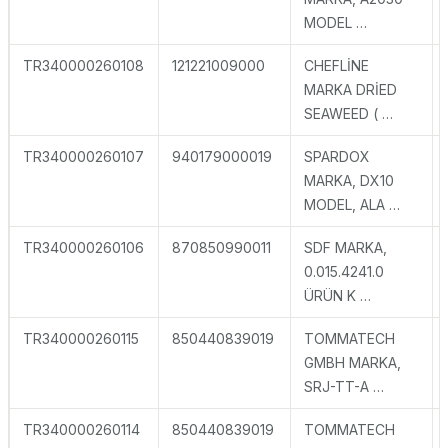
MODEL …
TR340000260108
121221009000
CHEFLİNE
MARKA DRİED
SEAWEED ( …
TR340000260107
940179000019
SPARDOX
MARKA, DX10
MODEL, ALA …
TR340000260106
870850990011
SDF MARKA,
0.015.4241.0
ÜRÜN K …
TR340000260115
850440839019
TOMMATECH
GMBH MARKA,
SRJ-TT-A …
TR340000260114
850440839019
TOMMATECH