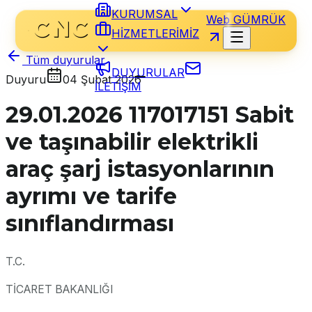
KURUMSAL
Web GÜMRÜK
HİZMETLERİMİZ
Tüm duyurular
DUYURULAR
Duyuru
04 Şubat 2026
İLETİŞİM
29.01.2026 117017151 Sabit
ve taşınabilir elektrikli
araç şarj istasyonlarının
ayrımı ve tarife
sınıflandırması
T.C.
TİCARET BAKANLIĞI