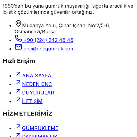
1990’dan bu yana gümrük müşavirliği, sigorta aracılık ve
lojistik çözümlerinde güvenilir ortağınız.
Mudanya Yolu, Çınar İşhanı No:2/5-6,
Osmangazi/Bursa
+90 (224) 242 46 46
cnc@cncgumruk.com
Hızlı Erişim
ANA SAYFA
NEDEN CNC
DUYURULAR
İLETİŞİM
HİZMETLERİMİZ
GÜMRÜKLEME
DANIŞMANLIK