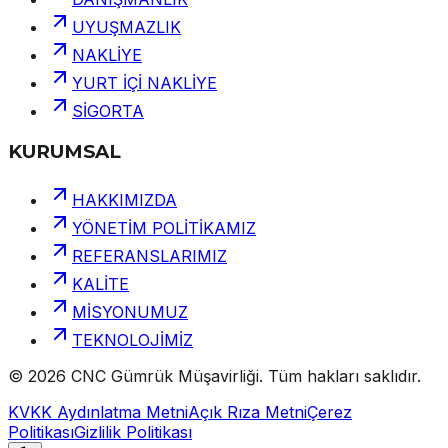
UYUŞMAZLIK
NAKLİYE
YURT İÇİ NAKLİYE
SİGORTA
KURUMSAL
HAKKIMIZDA
YÖNETİM POLİTİKAMIZ
REFERANSLARIMIZ
KALİTE
MİSYONUMUZ
TEKNOLOJİMİZ
©
2026
CNC Gümrük Müşavirliği
.
Tüm hakları saklıdır.
KVKK Aydınlatma Metni
Açık Rıza Metni
Çerez
Politikası
Gizlilik Politikası