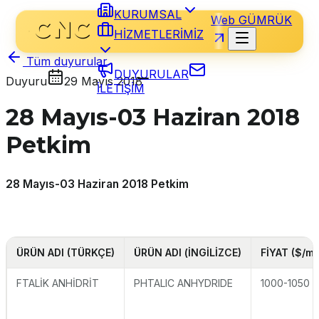
KURUMSAL
Web GÜMRÜK
HİZMETLERİMİZ
Tüm duyurular
DUYURULAR
Duyuru
29 Mayıs 2018
İLETİŞİM
28 Mayıs-03 Haziran 2018
Petkim
28 Mayıs-03 Haziran 2018 Petkim
ÜRÜN ADI (TÜRKÇE)
ÜRÜN ADI (İNGİLİZCE)
FİYAT ($/mt
FTALİK ANHİDRİT
PHTALIC ANHYDRIDE
1000-1050