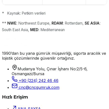
* Kaynak: Petkim verileri
**
NWE
: Northwest Europe,
RDAM
: Rotterdam,
SE ASIA
:
South East Asia,
MED
: Mediterranean
1990’dan bu yana gümrük müşavirliği, sigorta aracılık ve
lojistik çözümlerinde güvenilir ortağınız.
Mudanya Yolu, Çınar İşhanı No:2/5-6,
Osmangazi/Bursa
+90 (224) 242 46 46
cnc@cncgumruk.com
Hızlı Erişim
ANA SAYFA