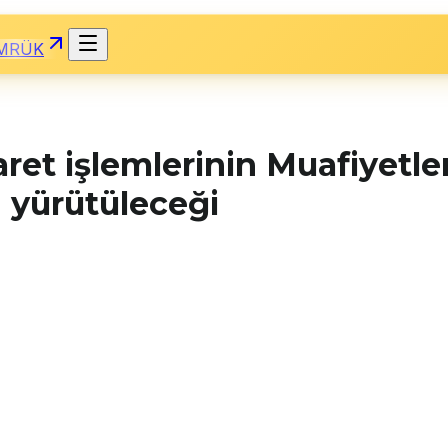
MRÜK
aret işlemlerinin Muafiyetl
n yürütüleceği