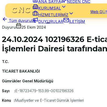
ANA SAYFA
NEDEN CNC
KURUMSAL
Web GÜ
HİZMETLERİMİZ
Tüm duyurular
DUYURULAR
İLETİŞİM
Duyuru
25 Ekim 2024
24.10.2024 102196326 E-tic
İşlemleri Dairesi tarafında
T.C.
TİCARET BAKANLIĞI
Gümrükler Genel Müdürlüğü
Sayı :
E-18723479-153.99-00102196326
Konu :
Muafiyetler ve E-Ticaret Gümrük İşlemleri