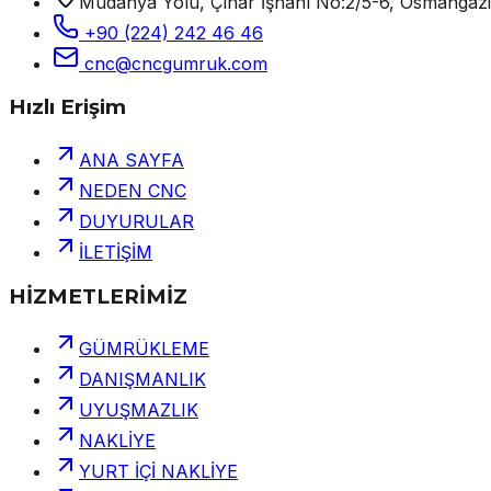
Mudanya Yolu, Çınar İşhanı No:2/5-6, Osmangaz
+90 (224) 242 46 46
cnc@cncgumruk.com
Hızlı Erişim
ANA SAYFA
NEDEN CNC
DUYURULAR
İLETİŞİM
HİZMETLERİMİZ
GÜMRÜKLEME
DANIŞMANLIK
UYUŞMAZLIK
NAKLİYE
YURT İÇİ NAKLİYE