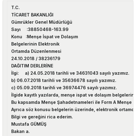
T.C.
TİCARET BAKANLIĞI
Gümrükler Genel Müdürlüğü
Sayı :
38850468-163.99
Konu :
Menşe İspat ve Dolaşım
Belgelerinin Elektronik
Ortamda Düzenlenmesi
24.10.2018 / 38236179
DAĞITIM DERLERİNE
İlgi:
a) 24.05.2018 tarihli ve 34631043 sayılı yazımız.
b) 06.07.2018 tarihli ve 35636678 sayılı yazımız.
c) 05.09.2018 tarihli ve 36974476 sayılı yazımız.
İlgide kayıtlı yazılarda, menşe ispat ve dolaşım belgeler
Bu kapsamda Menşe Şahadetnameleri ile Form A Menşe B
Ayrıca söz konusu belgelerin üzerinde, elektronik ortam
Bilgi ve gereğini rica ederim.
Mustafa GÜMÜŞ
Bakan a.