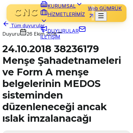
KURUMSAL
Web GÜMRÜK
HİZMETLERİMİZ
Tüm duyurular
DUYURULAR
Duyuru
26 Ekim 2018
İLETİŞİM
24.10.2018 38236179
Menşe Şahadetnameleri
ve Form A menşe
belgelerinin MEDOS
sisteminden
düzenleneceği ancak
ıslak imzalanacağı