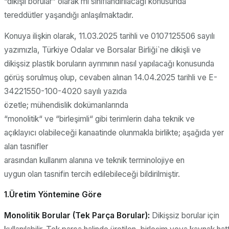
“dikişli borular” olarak mı sınıflandırılacağı konusunda
tereddütler yaşandığı anlaşılmaktadır.
Konuya ilişkin olarak, 11.03.2025 tarihli ve 0107125506 sayılı
yazımızla, Türkiye Odalar ve Borsalar Birliği`ne dikişli ve
dikişsiz plastik boruların ayrımının nasıl yapılacağı konusunda
görüş sorulmuş olup, cevaben alınan 14.04.2025 tarihli ve E-
34221550-100-4020 sayılı yazıda
özetle; mühendislik dokümanlarında
“monolitik“ ve “birleşimli“ gibi terimlerin daha teknik ve
açıklayıcı olabileceği kanaatinde olunmakla birlikte; aşağıda yer
alan tasnifler
arasından kullanım alanına ve teknik terminolojiye en
uygun olan tasnifin tercih edilebileceği bildirilmiştir.
1.
Üretim Yöntemine Göre
Monolitik
Borular (T
e
k Parça Borular):
Dikişsiz borular için