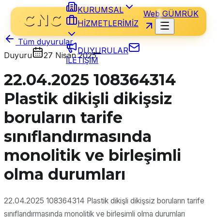
KURUMSAL
Web GÜMRÜK
HİZMETLERİMİZ
Tüm duyurular
DUYURULAR
Duyuru
27 Nisan 2025
İLETİŞİM
22.04.2025 108364314
Plastik dikişli dikişsiz
boruların tarife
sınıflandırmasında
monolitik ve birleşimli
olma durumları
22.04.2025 108364314 Plastik dikişli dikişsiz boruların tarife
sınıflandırmasında monolitik ve birleşimli olma durumları