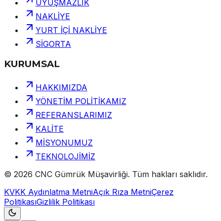
UYUŞMAZLIK
NAKLİYE
YURT İÇİ NAKLİYE
SİGORTA
KURUMSAL
HAKKIMIZDA
YÖNETİM POLİTİKAMIZ
REFERANSLARIMIZ
KALİTE
MİSYONUMUZ
TEKNOLOJİMİZ
©
2026
CNC Gümrük Müşavirliği
.
Tüm hakları saklıdır.
KVKK Aydınlatma Metni
Açık Rıza Metni
Çerez
Politikası
Gizlilik Politikası