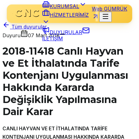
KURUMSAL
Web GÜMRÜK
HİZMETLERİMİZ
Tüm duyurular
DUYURULAR
Duyuru
07 Mart 2018
İLETİŞİM
2018-11418 Canlı Hayvan
ve Et İthalatında Tarife
Kontenjanı Uygulanması
Hakkında Kararda
Değişiklik Yapılmasına
Dair Karar
CANLI HAYVAN VE ET İTHALATINDA TARİFE
KONTENJANI UYGULANMASI HAKKINDA KARARDA