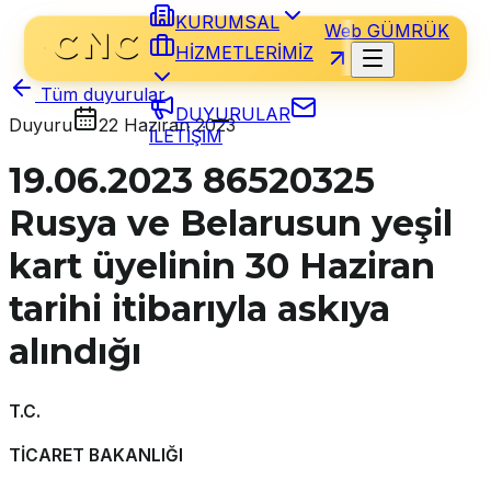
KURUMSAL
Web GÜMRÜK
HİZMETLERİMİZ
Tüm duyurular
DUYURULAR
Duyuru
22 Haziran 2023
İLETİŞİM
19.06.2023 86520325
Rusya ve Belarusun yeşil
kart üyelinin 30 Haziran
tarihi itibarıyla askıya
alındığı
T.C.
TİCARET BAKANLIĞI