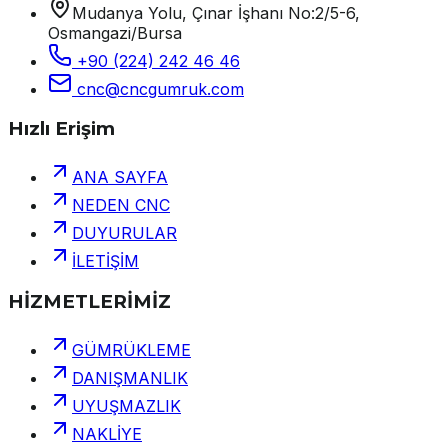
Mudanya Yolu, Çınar İşhanı No:2/5-6,
Osmangazi/Bursa
+90 (224) 242 46 46
cnc@cncgumruk.com
Hızlı Erişim
ANA SAYFA
NEDEN CNC
DUYURULAR
İLETİŞİM
HİZMETLERİMİZ
GÜMRÜKLEME
DANIŞMANLIK
UYUŞMAZLIK
NAKLİYE