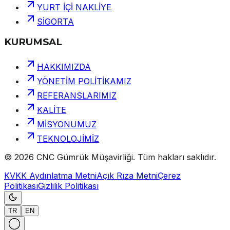
YURT İÇİ NAKLİYE
SİGORTA
KURUMSAL
HAKKIMIZDA
YÖNETİM POLİTİKAMIZ
REFERANSLARIMIZ
KALİTE
MİSYONUMUZ
TEKNOLOJİMİZ
©
2026
CNC Gümrük Müşavirliği
.
Tüm hakları saklıdır.
KVKK Aydınlatma Metni
Açık Rıza Metni
Çerez
Politikası
Gizlilik Politikası
TR
EN