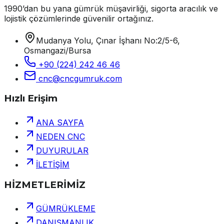
1990’dan bu yana gümrük müşavirliği, sigorta aracılık ve
lojistik çözümlerinde güvenilir ortağınız.
Mudanya Yolu, Çınar İşhanı No:2/5-6,
Osmangazi/Bursa
+90 (224) 242 46 46
cnc@cncgumruk.com
Hızlı Erişim
ANA SAYFA
NEDEN CNC
DUYURULAR
İLETİŞİM
HİZMETLERİMİZ
GÜMRÜKLEME
DANIŞMANLIK