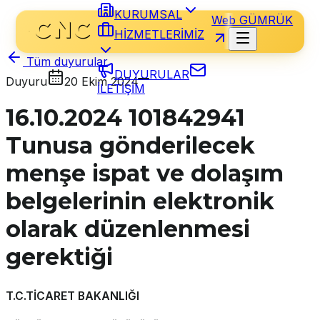
KURUMSAL
Web GÜMRÜK
HİZMETLERİMİZ
Tüm duyurular
DUYURULAR
Duyuru
20 Ekim 2024
İLETİŞİM
16.10.2024 101842941
Tunusa gönderilecek
menşe ispat ve dolaşım
belgelerinin elektronik
olarak düzenlenmesi
gerektiği
T.C.
T
İCARET BAKANLIĞI