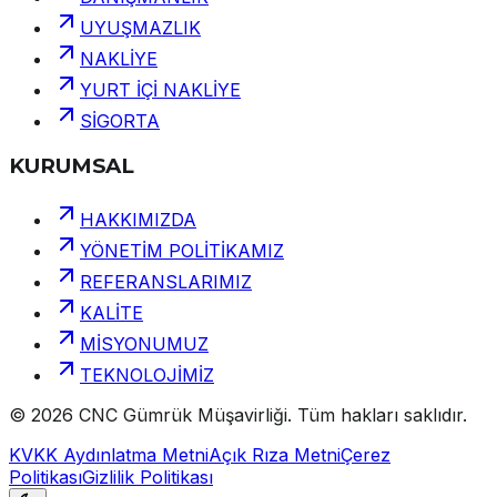
UYUŞMAZLIK
NAKLİYE
YURT İÇİ NAKLİYE
SİGORTA
KURUMSAL
HAKKIMIZDA
YÖNETİM POLİTİKAMIZ
REFERANSLARIMIZ
KALİTE
MİSYONUMUZ
TEKNOLOJİMİZ
©
2026
CNC Gümrük Müşavirliği
.
Tüm hakları saklıdır.
KVKK Aydınlatma Metni
Açık Rıza Metni
Çerez
Politikası
Gizlilik Politikası