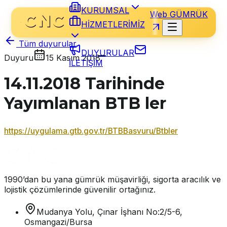
KURUMSAL
Web GÜMRÜK
HİZMETLERİMİZ
Tüm duyurular
DUYURULAR
Duyuru
15 Kasım 2018
İLETİŞİM
14.11.2018 Tarihinde
Yayımlanan BTB ler
https://uygulama.gtb.gov.tr/BTBBasvuru/Btbler
1990’dan bu yana gümrük müşavirliği, sigorta aracılık ve
lojistik çözümlerinde güvenilir ortağınız.
Mudanya Yolu, Çınar İşhanı No:2/5-6,
Osmangazi/Bursa