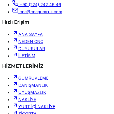
+90 (224) 242 46 46
cnc@cncgumruk.com
Hızlı Erişim
ANA SAYFA
NEDEN CNC
DUYURULAR
İLETİŞİM
HİZMETLERİMİZ
GÜMRÜKLEME
DANIŞMANLIK
UYUŞMAZLIK
NAKLİYE
YURT İÇİ NAKLİYE
SİGORTA