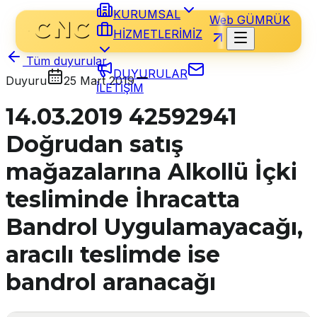
KURUMSAL
Web GÜMRÜK
HİZMETLERİMİZ
Tüm duyurular
DUYURULAR
Duyuru
25 Mart 2019
İLETİŞİM
14.03.2019 42592941
Doğrudan satış
mağazalarına Alkollü İçki
tesliminde İhracatta
Bandrol Uygulamayacağı,
aracılı teslimde ise
bandrol aranacağı