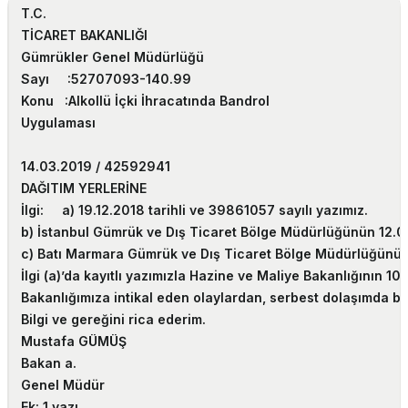
T.C.
TİCARET BAKANLIĞI
Gümrükler Genel Müdürlüğü
Sayı :
52707093-140.99
Konu :
Alkollü İçki İhracatında Bandrol
Uygulaması
14.03.2019 / 42592941
DAĞITIM YERLERİNE
İlgi:
a) 19.12.2018 tarihli ve 39861057 sayılı yazımız.
b) İstanbul Gümrük ve Dış Ticaret Bölge Müdürlüğünün 12.02.
c) Batı Marmara Gümrük ve Dış Ticaret Bölge Müdürlüğünün 1
İlgi (a)’da kayıtlı yazımızla Hazine ve Maliye Bakanlığının 1
Bakanlığımıza intikal eden olaylardan, serbest dolaşımda bu
Bilgi ve gereğini rica ederim.
Mustafa GÜMÜŞ
Bakan a.
Genel Müdür
Ek:
1 yazı