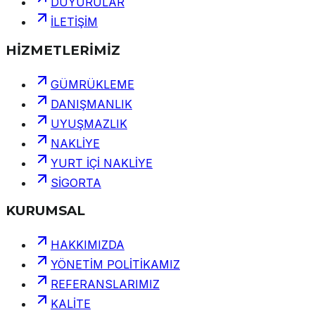
DUYURULAR
İLETİŞİM
HİZMETLERİMİZ
GÜMRÜKLEME
DANIŞMANLIK
UYUŞMAZLIK
NAKLİYE
YURT İÇİ NAKLİYE
SİGORTA
KURUMSAL
HAKKIMIZDA
YÖNETİM POLİTİKAMIZ
REFERANSLARIMIZ
KALİTE