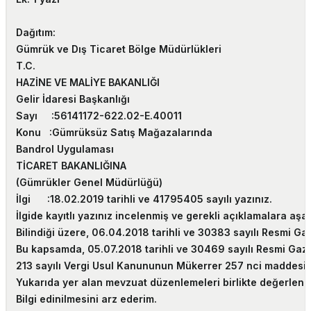
Dağıtım:
Gümrük ve Dış Ticaret Bölge Müdürlükleri
T.C.
HAZİNE VE MALİYE BAKANLIĞI
Gelir İdaresi Başkanlığı
Sayı :
56141172-622.02-E.400
Konu :
Gümrüksüz Satış Mağazalarında
Bandrol Uygulaması
TİCARET BAKANLIĞINA
(Gümrükler Genel Müdürlüğü)
İlgi :
18.02.2019 tarihli ve 41795405 sayılı yazınız.
İlgide kayıtlı yazınız incelenmiş ve gerekli açıklamalara aşağ
Bilindiği üzere, 06.04.2018 tarihli ve 30383 sayılı Resmi G
Bu kapsamda, 05.07.2018 tarihli ve 30469 sayılı Resmi Gazete
213 sayılı Vergi Usul Kanununun Mükerrer 257 nci maddesinde
Yukarıda yer alan mevzuat düzenlemeleri birlikte değerlend
Bilgi edinilmesini arz ederim.