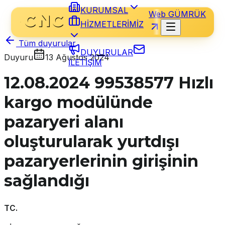
KURUMSAL
Web GÜMRÜK
HİZMETLERİMİZ
Tüm duyurular
DUYURULAR
Duyuru
13 Ağustos 2024
İLETİŞİM
12.08.2024 99538577 Hızlı
kargo modülünde
pazaryeri alanı
oluşturularak yurtdışı
pazaryerlerinin girişinin
sağlandığı
TC.