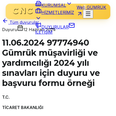
KURUMSAL
Web GÜMRÜK
HİZMETLERİMİZ
Tüm duyurular
DUYURULAR
Duyuru
12 Haziran 2024
İLETİŞİM
11.06.2024 97774940
Gümrük müşavirliği ve
yardımcılığı 2024 yılı
sınavları için duyuru ve
başvuru formu örneği
T.C.
TİCARET BAKANLIĞI