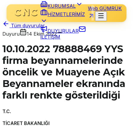
KURUMSAL
Web GÜMRÜK
HİZMETLERİMİZ
Tüm duyurular
DUYURULAR
Duyuru
14 Ekim 2022
İLETİŞİM
10.10.2022 78888469 YYS
firma beyannamelerinde
öncelik ve Muayene Açık
Beyannameler ekranında
farklı renkte gösterildiği
T.C.
TİCARET BAKANLIĞI