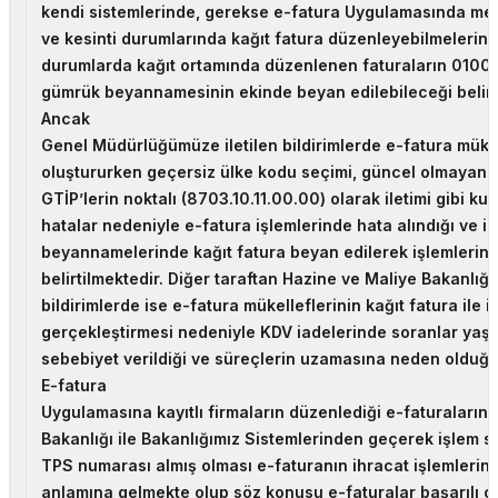
kendi sistemlerinde, gerekse e-fatura Uygulamasında me
ve kesinti durumlarında kağıt fatura düzenleyebilmelerin
durumlarda kağıt ortamında düzenlenen faturaların 0100 
gümrük beyannamesinin ekinde beyan edilebileceği belirti
Ancak
Genel Müdürlüğümüze iletilen bildirimlerde e-fatura mükel
oluştururken geçersiz ülke kodu seçimi, güncel olmayan b
GTİP’lerin noktalı (8703.10.11.00.00) olarak iletimi gibi kul
hatalar nedeniyle e-fatura işlemlerinde hata alındığı ve i
beyannamelerinde kağıt fatura beyan edilerek işlemlerin
belirtilmektedir. Diğer taraftan Hazine ve Maliye Bakanlığı’
bildirimlerde ise e-fatura mükelleflerinin kağıt fatura ile i
gerçekleştirmesi nedeniyle KDV iadelerinde soranlar yaşa
sebebiyet verildiği ve süreçlerin uzamasına neden olduğu 
E-fatura
Uygulamasına kayıtlı firmaların düzenlediği e-faturaların
Bakanlığı ile Bakanlığımız Sistemlerinden geçerek işlem 
TPS numarası almış olması e-faturanın ihracat işlemlerind
anlamına gelmekte olup söz konusu e-faturalar başarılı o