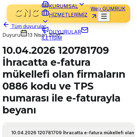
KURUMSAL
Web GÜMRÜK
HİZMETLERİMİZ
Tüm duyurular
DUYURULAR
Duyuru
13 Nisan 2026
İLETİŞİM
10.04.2026 120781709
İhracatta e-fatura
mükellefi olan firmaların
0886 kodu ve TPS
numarası ile e-faturayla
beyanı
10.04.2026 120781709 İhracatta e-fatura mükellefi olan 