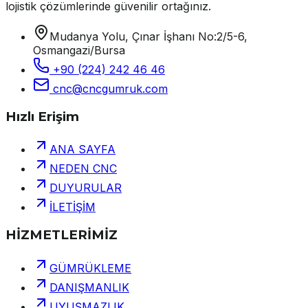
lojistik çözümlerinde güvenilir ortağınız.
Mudanya Yolu, Çınar İşhanı No:2/5-6,
Osmangazi/Bursa
+90 (224) 242 46 46
cnc@cncgumruk.com
Hızlı Erişim
ANA SAYFA
NEDEN CNC
DUYURULAR
İLETİŞİM
HİZMETLERİMİZ
GÜMRÜKLEME
DANIŞMANLIK
UYUŞMAZLIK