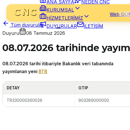
ANA SAYFA
NEDEN CNC
KURUMSAL
Web GÜ
HİZMETLERİMİZ
Tüm duyurular
DUYURULAR
İLETİŞİM
Duyuru
08 Temmuz 2026
08.07.2026 tarihinde yayı
08.07.2026 tarihi itibariyle Bakanlık veri tabanında
yayımlanan yeni
BTB
DETAY
GTIP
TR330000260026
903289000000