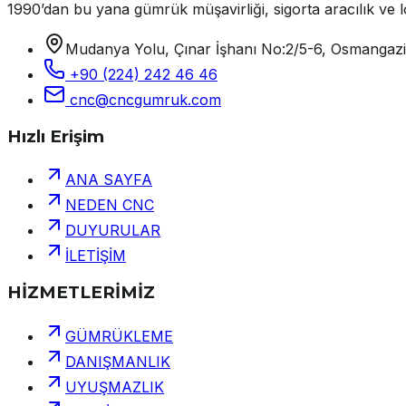
1990’dan bu yana gümrük müşavirliği, sigorta aracılık ve lo
Mudanya Yolu, Çınar İşhanı No:2/5-6, Osmangaz
+90 (224) 242 46 46
cnc@cncgumruk.com
Hızlı Erişim
ANA SAYFA
NEDEN CNC
DUYURULAR
İLETİŞİM
HİZMETLERİMİZ
GÜMRÜKLEME
DANIŞMANLIK
UYUŞMAZLIK