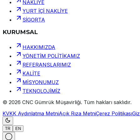
NAKLİYE
YURT İÇİ NAKLİYE
SİGORTA
KURUMSAL
HAKKIMIZDA
YÖNETİM POLİTİKAMIZ
REFERANSLARIMIZ
KALİTE
MİSYONUMUZ
TEKNOLOJİMİZ
©
2026
CNC Gümrük Müşavirliği
.
Tüm hakları saklıdır.
KVKK Aydınlatma Metni
Açık Rıza Metni
Çerez Politikası
Gizl
TR
EN