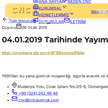
ANA SAYFA
NEDEN CNC
KURUMSAL
Web GÜ
HİZMETLERİMİZ
Tüm duyurular
DUYURULAR
İLETİŞİM
Duyuru
06 Ocak 2019
04.01.2019 Tarihinde Yayı
https://uygulama.gtb.gov.tr/BTBBasvuru/Btbler
1990’dan bu yana gümrük müşavirliği, sigorta aracılık ve lo
Mudanya Yolu, Çınar İşhanı No:2/5-6, Osmangaz
+90 (224) 242 46 46
cnc@cncgumruk.com