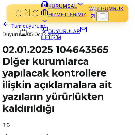
KURUMSAL
Web GÜMRÜK
HİZMETLERİMİZ
Tüm duyurular
DUYURULAR
Duyuru
05 Ocak 2025
İLETİŞİM
02.01.2025 104643565
Diğer kurumlarca
yapılacak kontrollere
ilişkin açıklamalara ait
yazıların yürürlükten
kaldırıldığı
T.C