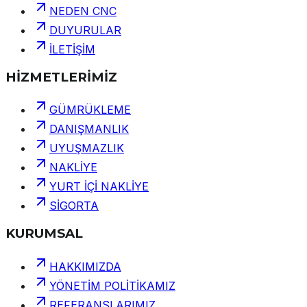
NEDEN CNC
DUYURULAR
İLETİŞİM
HİZMETLERİMİZ
GÜMRÜKLEME
DANIŞMANLIK
UYUŞMAZLIK
NAKLİYE
YURT İÇİ NAKLİYE
SİGORTA
KURUMSAL
HAKKIMIZDA
YÖNETİM POLİTİKAMIZ
REFERANSLARIMIZ