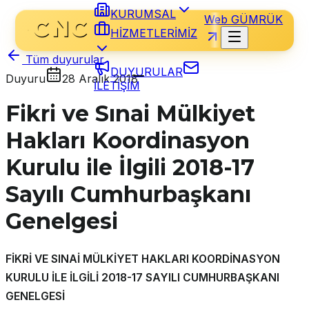
KURUMSAL
Web GÜMRÜK
HİZMETLERİMİZ
Tüm duyurular
DUYURULAR
Duyuru
28 Aralık 2018
İLETİŞİM
Fikri ve Sınai Mülkiyet
Hakları Koordinasyon
Kurulu ile İlgili 2018-17
Sayılı Cumhurbaşkanı
Genelgesi
FİKRİ VE SINAİ MÜLKİYET HAKLARI KOORDİNASYON
KURULU İLE İLGİLİ 2018-17 SAYILI CUMHURBAŞKANI
GENELGESİ