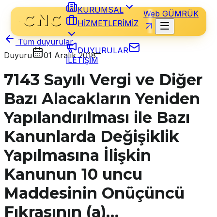
KURUMSAL
Web GÜMRÜK
HİZMETLERİMİZ
Tüm duyurular
DUYURULAR
Duyuru
01 Aralık 2018
İLETİŞİM
7143 Sayılı Vergi ve Diğer
Bazı Alacakların Yeniden
Yapılandırılması ile Bazı
Kanunlarda Değişiklik
Yapılmasına İlişkin
Kanunun 10 uncu
Maddesinin Onüçüncü
Fıkrasının (a)…