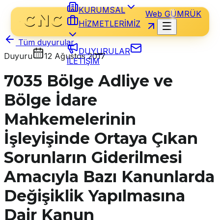
KURUMSAL
Web GÜMRÜK
HİZMETLERİMİZ
Tüm duyurular
DUYURULAR
Duyuru
12 Ağustos 2017
İLETİŞİM
7035 Bölge Adliye ve
Bölge İdare
Mahkemelerinin
İşleyişinde Ortaya Çıkan
Sorunların Giderilmesi
Amacıyla Bazı Kanunlarda
Değişiklik Yapılmasına
Dair Kanun