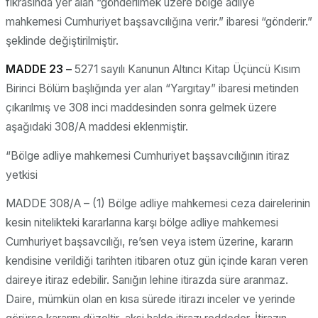
fıkrasında yer alan “gönderilmek üzere bölge adliye
mahkemesi Cumhuriyet başsavcılığına verir.” ibaresi “gönderir.”
şeklinde değiştirilmiştir.
MADDE 23 –
5271 sayılı Kanunun Altıncı Kitap Üçüncü Kısım
Birinci Bölüm başlığında yer alan “Yargıtay” ibaresi metinden
çıkarılmış ve 308 inci maddesinden sonra gelmek üzere
aşağıdaki 308/A maddesi eklenmiştir.
“Bölge adliye mahkemesi Cumhuriyet başsavcılığının itiraz
yetkisi
MADDE 308/A – (1) Bölge adliye mahkemesi ceza dairelerinin
kesin nitelikteki kararlarına karşı bölge adliye mahkemesi
Cumhuriyet başsavcılığı, re’sen veya istem üzerine, kararın
kendisine verildiği tarihten itibaren otuz gün içinde kararı veren
daireye itiraz edebilir. Sanığın lehine itirazda süre aranmaz.
Daire, mümkün olan en kısa sürede itirazı inceler ve yerinde