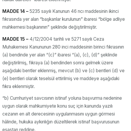
MADDE 14 –
5235 sayılı Kanunun 46 ncı maddesinin ikinci
fıkrasında yer alan “başkanlar kurulunun” ibaresi “bölge adliye
mahkemesi başkanının” şeklinde değiştirilmiştir.
MADDE 15 –
4/12/2004 tarihli ve 5271 sayılı Ceza
Muhakemesi Kanununun 280 inci maddesinin birinci fıkrasının
(a) bendinde yer alan “(c)” ibaresi “(a), (c), (d)” şeklinde
değiştirilmiş, fıkraya (a) bendinden sonra gelmek üzere
aşağıdaki bentler eklenmiş, mevcut (b) ve (c) bentleri (d) ve
(e) bentleri olarak teselsül ettirilmiş ve maddeye aşağıdaki
fıkra eklenmiştir.
“b) Cumhuriyet savcısının istinaf yoluna başvurma nedenine
uygun olarak mahkumiyete konu suç için kanunda yazılı
cezanın en alt derecesinin uygulanmasını uygun görmesi
hâlinde, hukuka aykırılığın düzeltilerek istinaf başvurusunun
esastan reddine,