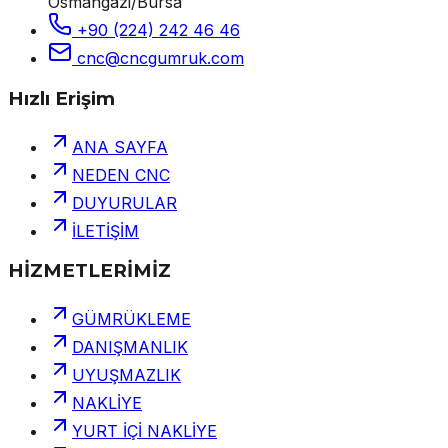
Osmangazi/Bursa
+90 (224) 242 46 46
cnc@cncgumruk.com
Hızlı Erişim
ANA SAYFA
NEDEN CNC
DUYURULAR
İLETİŞİM
HİZMETLERİMİZ
GÜMRÜKLEME
DANIŞMANLIK
UYUŞMAZLIK
NAKLİYE
YURT İÇİ NAKLİYE