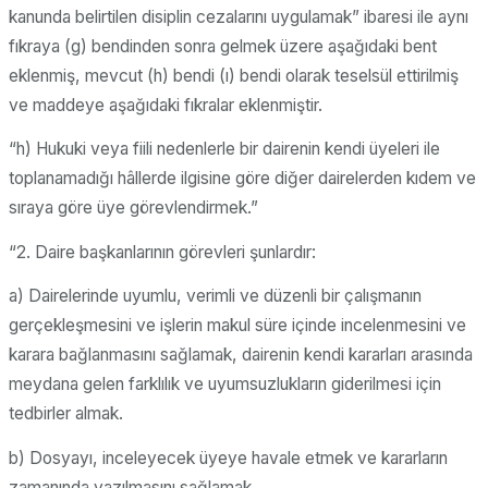
kanunda belirtilen disiplin cezalarını uygulamak” ibaresi ile aynı
fıkraya (g) bendinden sonra gelmek üzere aşağıdaki bent
eklenmiş, mevcut (h) bendi (ı) bendi olarak teselsül ettirilmiş
ve maddeye aşağıdaki fıkralar eklenmiştir.
“h) Hukuki veya fiili nedenlerle bir dairenin kendi üyeleri ile
toplanamadığı hâllerde ilgisine göre diğer dairelerden kıdem ve
sıraya göre üye görevlendirmek.”
“2. Daire başkanlarının görevleri şunlardır:
a) Dairelerinde uyumlu, verimli ve düzenli bir çalışmanın
gerçekleşmesini ve işlerin makul süre içinde incelenmesini ve
karara bağlanmasını sağlamak, dairenin kendi kararları arasında
meydana gelen farklılık ve uyumsuzlukların giderilmesi için
tedbirler almak.
b) Dosyayı, inceleyecek üyeye havale etmek ve kararların
zamanında yazılmasını sağlamak.