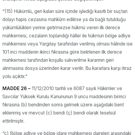
“(15) Hükümlü, geri kalan süre içinde işlediği kasıtlı bir suçtan
dolayı hapis cezasına mahkûm edilirse ya da bağlı tutulduğu
yükümlülükleri yerine getirmezse hükmü veren ilk derece
mahkemesi, cezaların toplandığı hâller ile hükmün bölge adliye
mahkemesi veya Yargıtay tarafından verilmiş olması hâlinde ise
101 inci maddenin ikinci fıkrasına göre belirlenen ilk derece
mahkemesi tarafından koşullu salıverilme kararının geri
alınmasına dosya üzerinden karar verilir. Bu kararlara karşı itiraz
yolu açıktır.”
MADDE 26 –
11/12/2010 tarihli ve 6087 sayılı Hâkimler ve
Savcılar Yüksek Kurulu Kanununun 9 uncu maddesinin birinci
fıkrasına (b) bendinden sonra gelmek üzere aşağıdaki bent
eklenmiş ve mevcut (c) bendi (ç) bendi olarak teselsül
ettirilmiştir.
“c) Bölge adliye ve bölge idare mahkemesi daireleri arasındaki