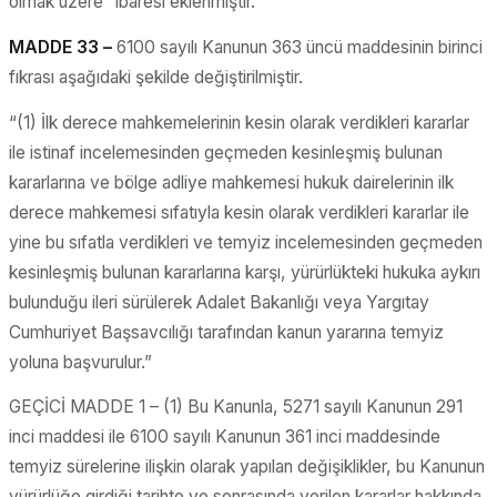
olmak üzere” ibaresi eklenmiştir.
MADDE 33 –
6100 sayılı Kanunun 363 üncü maddesinin birinci
fıkrası aşağıdaki şekilde değiştirilmiştir.
“(1) İlk derece mahkemelerinin kesin olarak verdikleri kararlar
ile istinaf incelemesinden geçmeden kesinleşmiş bulunan
kararlarına ve bölge adliye mahkemesi hukuk dairelerinin ilk
derece mahkemesi sıfatıyla kesin olarak verdikleri kararlar ile
yine bu sıfatla verdikleri ve temyiz incelemesinden geçmeden
kesinleşmiş bulunan kararlarına karşı, yürürlükteki hukuka aykırı
bulunduğu ileri sürülerek Adalet Bakanlığı veya Yargıtay
Cumhuriyet Başsavcılığı tarafından kanun yararına temyiz
yoluna başvurulur.”
GEÇİCİ MADDE 1 – (1) Bu Kanunla, 5271 sayılı Kanunun 291
inci maddesi ile 6100 sayılı Kanunun 361 inci maddesinde
temyiz sürelerine ilişkin olarak yapılan değişiklikler, bu Kanunun
yürürlüğe girdiği tarihte ve sonrasında verilen kararlar hakkında