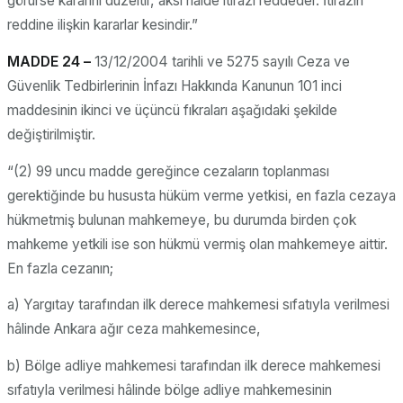
görürse kararını düzeltir, aksi halde itirazı reddeder. İtirazın
reddine ilişkin kararlar kesindir.”
MADDE 24 –
13/12/2004 tarihli ve 5275 sayılı Ceza ve
Güvenlik Tedbirlerinin İnfazı Hakkında Kanunun 101 inci
maddesinin ikinci ve üçüncü fıkraları aşağıdaki şekilde
değiştirilmiştir.
“(2) 99 uncu madde gereğince cezaların toplanması
gerektiğinde bu hususta hüküm verme yetkisi, en fazla cezaya
hükmetmiş bulunan mahkemeye, bu durumda birden çok
mahkeme yetkili ise son hükmü vermiş olan mahkemeye aittir.
En fazla cezanın;
a) Yargıtay tarafından ilk derece mahkemesi sıfatıyla verilmesi
hâlinde Ankara ağır ceza mahkemesince,
b) Bölge adliye mahkemesi tarafından ilk derece mahkemesi
sıfatıyla verilmesi hâlinde bölge adliye mahkemesinin