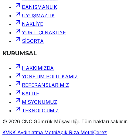
DANIŞMANLIK
UYUŞMAZLIK
NAKLİYE
YURT İÇİ NAKLİYE
SİGORTA
KURUMSAL
HAKKIMIZDA
YÖNETİM POLİTİKAMIZ
REFERANSLARIMIZ
KALİTE
MİSYONUMUZ
TEKNOLOJİMİZ
©
2026
CNC Gümrük Müşavirliği
.
Tüm hakları saklıdır.
KVKK Aydınlatma Metni
Açık Rıza Metni
Çerez