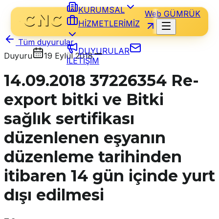
KURUMSAL
Web GÜMRÜK
HİZMETLERİMİZ
Tüm duyurular
DUYURULAR
Duyuru
19 Eylül 2018
İLETİŞİM
14.09.2018 37226354 Re-
export bitki ve Bitki
sağlık sertifikası
düzenlenen eşyanın
düzenleme tarihinden
itibaren 14 gün içinde yurt
dışı edilmesi