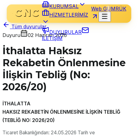
KURUMSAL
Web GÜMRÜK
HİZMETLERİMİZ
Tüm duyurular
DUYURULAR
Duyuru
02 Haziran 2026
İLETİŞİM
İthalatta Haksız
Rekabetin Önlenmesine
İlişkin Tebliğ (No:
2026/20)
İTHALATTA
HAKSIZ REKABETİN ÖNLENMESİNE İLİŞKİN TEBLİĞ
(TEBLİĞ NO: 2026/20)
Ticaret Bakanlığından: 24.05.2026 Tarih ve