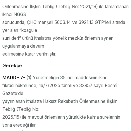
Önlenmesine İlişkin Tebliğ (Tebliğ No: 2021/18) ile tamamlanan
ikinci NGGS
sonucunda, ÇHC menşeli 5603.14 ve 3921.13 GTP’leri altında
yer alan “koagüle
suni deri” ürünü ithalatına yönelik mezkûr önlemin aynen
uygulanmaya devam
edilmesine karar verilmiştir.
Gerekçe
MADDE 7-
(1) Yönetmeliğin 35 inci maddesinin ikinci
fıkrası hükmünce, 16/7/2025 tarihli ve 32957 sayılı Resmî
Gazete’de
yayımlanan İthalatta Haksız Rekabetin Önlenmesine İlişkin
Tebliğ (Tebliğ No:
2025/15) ile mevcut önlemlerin yürürlükte kalma sürelerinin
sona ereceği ilan