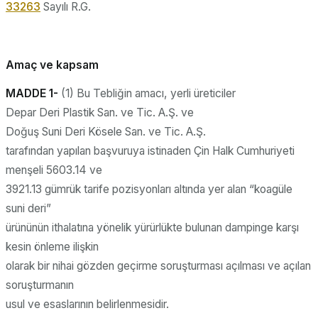
33263
Sayılı R.G.
Amaç ve kapsam
MADDE 1-
(1) Bu Tebliğin amacı, yerli üreticiler
Depar Deri Plastik San. ve Tic. A.Ş. ve
Doğuş Suni Deri Kösele San. ve Tic. A.Ş.
tarafından yapılan başvuruya istinaden Çin Halk Cumhuriyeti
menşeli 5603.14 ve
3921.13 gümrük tarife pozisyonları altında yer alan “koagüle
suni deri”
ürününün ithalatına yönelik yürürlükte bulunan dampinge karşı
kesin önleme ilişkin
olarak bir nihai gözden geçirme soruşturması açılması ve açılan
soruşturmanın
usul ve esaslarının belirlenmesidir.