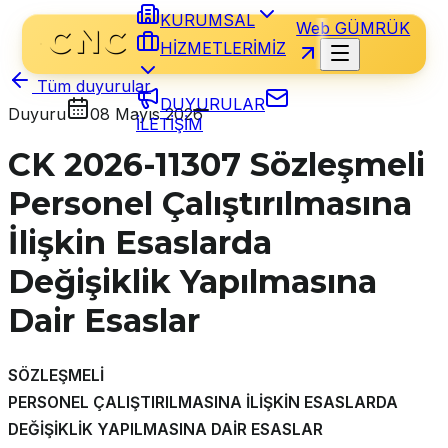
KURUMSAL
Web GÜMRÜK
HİZMETLERİMİZ
Tüm duyurular
DUYURULAR
Duyuru
08 Mayıs 2026
İLETİŞİM
CK 2026-11307 Sözleşmeli
Personel Çalıştırılmasına
İlişkin Esaslarda
Değişiklik Yapılmasına
Dair Esaslar
SÖZLEŞMELİ
PERSONEL ÇALIŞTIRILMASINA İLİŞKİN ESASLARDA
DEĞİŞİKLİK YAPILMASINA DAİR ESASLAR