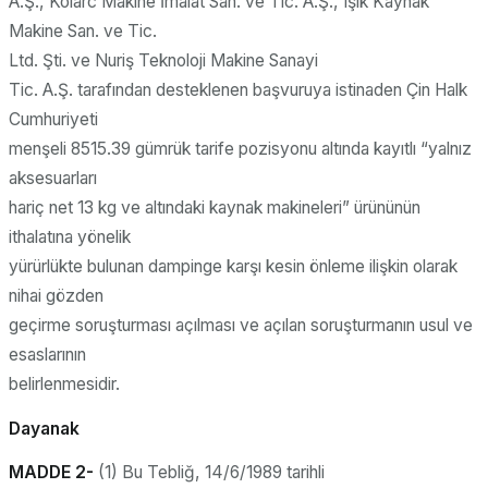
A.Ş., Kolarc Makine İmalat San. ve Tic. A.Ş., Işık Kaynak
Makine San. ve Tic.
Ltd. Şti. ve Nuriş Teknoloji Makine Sanayi
Tic. A.Ş. tarafından desteklenen başvuruya istinaden Çin Halk
Cumhuriyeti
menşeli 8515.39 gümrük tarife pozisyonu altında kayıtlı “yalnız
aksesuarları
hariç net 13 kg ve altındaki kaynak makineleri” ürününün
ithalatına yönelik
yürürlükte bulunan dampinge karşı kesin önleme ilişkin olarak
nihai gözden
geçirme soruşturması açılması ve açılan soruşturmanın usul ve
esaslarının
belirlenmesidir.
Dayanak
MADDE 2-
(1) Bu Tebliğ, 14/6/1989 tarihli