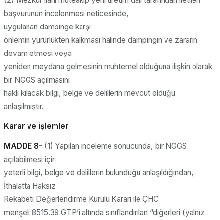
(2) Mezkûr ilanı müteakip yerli üretim dalı tarafından iletilen
başvurunun incelenmesi neticesinde,
uygulanan dampinge karşı
önlemin yürürlükten kalkması halinde dampingin ve zararın
devam etmesi veya
yeniden meydana gelmesinin muhtemel olduğuna ilişkin olarak
bir NGGS açılmasını
haklı kılacak bilgi, belge ve delillerin mevcut olduğu
anlaşılmıştır.
Karar ve işlemler
MADDE 8-
(1) Yapılan inceleme sonucunda, bir NGGS
açılabilmesi için
yeterli bilgi, belge ve delillerin bulunduğu anlaşıldığından,
İthalatta Haksız
Rekabeti Değerlendirme Kurulu Kararı ile ÇHC
menşeli 8515.39 GTP’i altında sınıflandırılan “diğerleri (yalnız