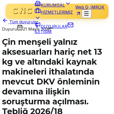
KURUMSAL
Web GÜMRÜK
HİZMETLERİMİZ
Tüm duyurular
DUYURULAR
Duyuru
21 Mayıs 2026
İLETİŞİM
Çin menşeli yalnız
aksesuarları hariç net 13
kg ve altındaki kaynak
makineleri ithalatında
mevcut DKV önleminin
devamına ilişkin
soruşturma açılması.
Tebliğ 2026/18