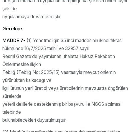
değişen tutarlarda uygulanan dampinge karşı kesin önlem aynı
şekilde
uygulanmaya devam etmiştir.
Gerekçe
MADDE 7-
(1) Yönetmeliğin 35 inci maddesinin ikinci fıkrası
hükmünce 16/7/2025 tarihli ve 32957 sayılı
Resmî Gazete’de yayımlanan İthalatta Haksız Rekabetin
Önlenmesine İlişkin
Tebliğ (Tebliğ No: 2025/15) vasıtasıyla mevcut önlemin
yürürlükten kalkacağı ve
ilgili ürünün yerli üretici veya üreticilerinin mevzuatta öngörülen
sürelerde
yeterli delillerle desteklenmiş bir başvuru ile NGGS açılması
talebinde
bulunabilecekleri duyurulmuştur.