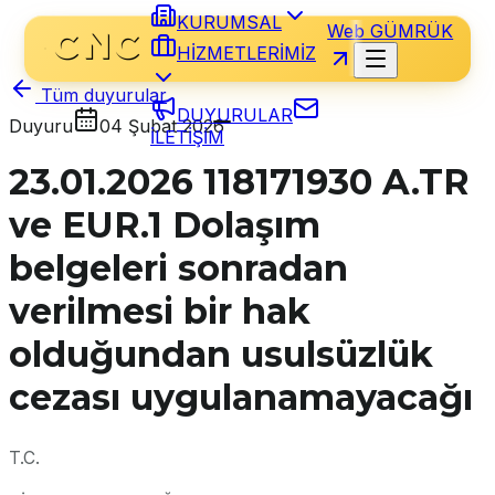
KURUMSAL
Web GÜMRÜK
HİZMETLERİMİZ
Tüm duyurular
DUYURULAR
Duyuru
04 Şubat 2026
İLETİŞİM
23.01.2026 118171930 A.TR
ve EUR.1 Dolaşım
belgeleri sonradan
verilmesi bir hak
olduğundan usulsüzlük
cezası uygulanamayacağı
T.C.