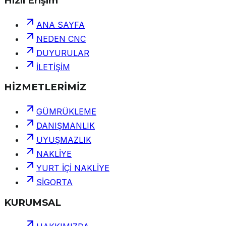
Hızlı Erişim
ANA SAYFA
NEDEN CNC
DUYURULAR
İLETİŞİM
HİZMETLERİMİZ
GÜMRÜKLEME
DANIŞMANLIK
UYUŞMAZLIK
NAKLİYE
YURT İÇİ NAKLİYE
SİGORTA
KURUMSAL