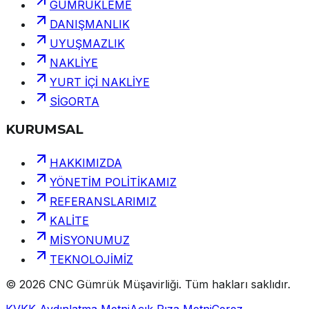
GÜMRÜKLEME
DANIŞMANLIK
UYUŞMAZLIK
NAKLİYE
YURT İÇİ NAKLİYE
SİGORTA
KURUMSAL
HAKKIMIZDA
YÖNETİM POLİTİKAMIZ
REFERANSLARIMIZ
KALİTE
MİSYONUMUZ
TEKNOLOJİMİZ
©
2026
CNC Gümrük Müşavirliği
.
Tüm hakları saklıdır.
KVKK Aydınlatma Metni
Açık Rıza Metni
Çerez