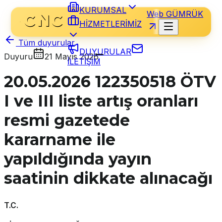
KURUMSAL
Web GÜMRÜK
HİZMETLERİMİZ
Tüm duyurular
DUYURULAR
Duyuru
21 Mayıs 2026
İLETİŞİM
20.05.2026 122350518 ÖTV
I ve III liste artış oranları
resmi gazetede
kararname ile
yapıldığında yayın
saatinin dikkate alınacağı
T.C.