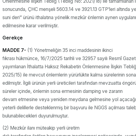
Önlenmesine İlişkin Tebliğ (Tebliğ No: 2021/18) ile tamamlanan
sonucunda, ÇHC menşeli 5603.14 ve 3921.13 GTP’leri altında ye
suni deri” ürünü ithalatına yönelik mezkûr önlemin aynen uygu
edilmesine karar verilmiştir.
Gerekçe
MADDE 7-
(1) Yönetmeliğin 35 inci maddesinin ikinci
fıkrası hükmünce, 16/7/2025 tarihli ve 32957 sayılı Resmî Gaze
yayımlanan İthalatta Haksız Rekabetin Önlenmesine İlişkin Tebli
2025/15) ile mevcut önlemlerin yürürlükte kalma sürelerinin sona
edilmiştir. İlgili ürünün yerli üreticileri tarafından mevzuatta öngör
süreler içinde, önlemin sona ermesinin damping ve zararın
devam etmesine veya yeniden meydana gelmesine yol açacağı i
yeterli delillerle desteklenmiş bir başvuru ile NGGS açılması tale
bulunabilecekleri duyurulmuştur.
(2) Mezkûr ilanı müteakip yerli üretim