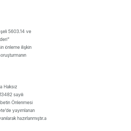
nşeli 5603.14 ve
deri”
in önleme ilişkin
 soruşturmanın
ta Haksız
13482 sayılı
kabetin Önlenmesi
ete’de yayımlanan
ılarak hazırlanmıştır.a