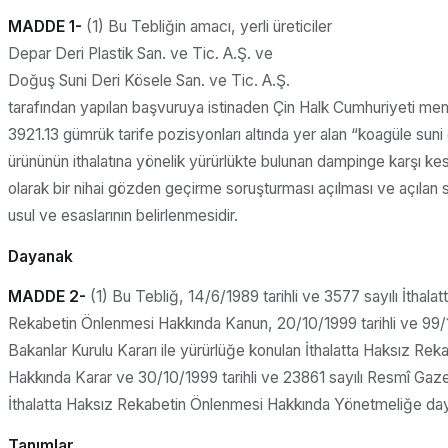
MADDE 1-
(1) Bu Tebliğin amacı, yerli üreticiler
Depar Deri Plastik San. ve Tic. A.Ş. ve
Doğuş Suni Deri Kösele San. ve Tic. A.Ş.
tarafından yapılan başvuruya istinaden Çin Halk Cumhuriyeti me
3921.13 gümrük tarife pozisyonları altında yer alan “koagüle suni 
ürününün ithalatına yönelik yürürlükte bulunan dampinge karşı kes
olarak bir nihai gözden geçirme soruşturması açılması ve açılan
usul ve esaslarının belirlenmesidir.
Dayanak
MADDE 2-
(1) Bu Tebliğ, 14/6/1989 tarihli ve 3577 sayılı İthalat
Rekabetin Önlenmesi Hakkında Kanun, 20/10/1999 tarihli ve 99/
Bakanlar Kurulu Kararı ile yürürlüğe konulan İthalatta Haksız Re
Hakkında Karar ve 30/10/1999 tarihli ve 23861 sayılı Resmî Gaz
İthalatta Haksız Rekabetin Önlenmesi Hakkında Yönetmeliğe dayan
Tanımlar