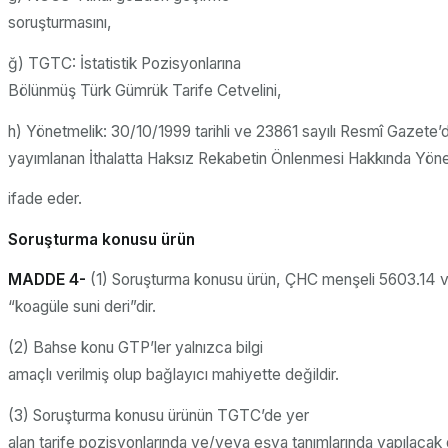
soruşturmasını,
ğ) TGTC: İstatistik Pozisyonlarına
Bölünmüş Türk Gümrük Tarife Cetvelini,
h) Yönetmelik: 30/10/1999 tarihli ve 23861 sayılı Resmî Gazete’
yayımlanan İthalatta Haksız Rekabetin Önlenmesi Hakkında Yöne
ifade eder.
Soruşturma konusu ürün
MADDE 4-
(1) Soruşturma konusu ürün, ÇHC menşeli 5603.14 ve 
“koagüle suni deri”dir.
(2) Bahse konu GTP’ler yalnızca bilgi
amaçlı verilmiş olup bağlayıcı mahiyette değildir.
(3) Soruşturma konusu ürünün TGTC’de yer
alan tarife pozisyonlarında ve/veya eşya tanımlarında yapılacak d