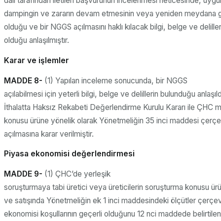
dalı tarafından iletilen başvurunun incelenmesi neticesinde, uyg
dampingin ve zararın devam etmesinin veya yeniden meydana 
olduğu ve bir NGGS açılmasını haklı kılacak bilgi, belge ve delill
olduğu anlaşılmıştır.
Karar ve işlemler
MADDE 8-
(1) Yapılan inceleme sonucunda, bir NGGS
açılabilmesi için yeterli bilgi, belge ve delillerin bulunduğu anlaşıl
İthalatta Haksız Rekabeti Değerlendirme Kurulu Kararı ile ÇHC m
konusu ürüne yönelik olarak Yönetmeliğin 35 inci maddesi çer
açılmasına karar verilmiştir.
Piyasa ekonomisi değerlendirmesi
MADDE 9-
(1) ÇHC’de yerleşik
soruşturmaya tabi üretici veya üreticilerin soruşturma konusu ür
ve satışında Yönetmeliğin ek 1 inci maddesindeki ölçütler çerç
ekonomisi koşullarının geçerli olduğunu 12 nci maddede belirtilen