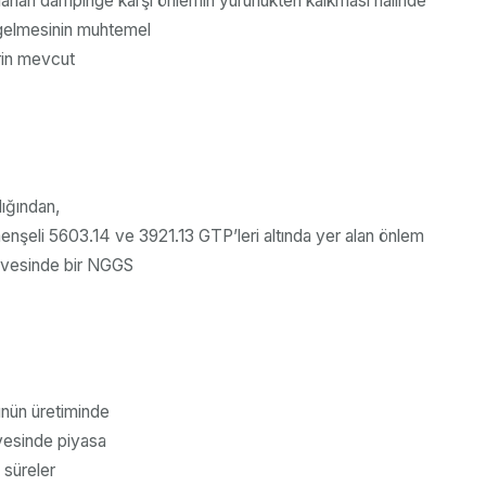
ulanan dampinge karşı önlemin yürürlükten kalkması halinde
gelmesinin muhtemel
erin mevcut
dığından,
enşeli 5603.14 ve 3921.13 GTP’leri altında yer alan önlem
çevesinde bir NGGS
ünün üretiminde
evesinde piyasa
 süreler