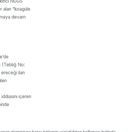
 ikinci NGGS
r alan “koagüle
lanmaya devam
te’de
ğ (Tebliğ No:
 ereceği ilan
ülen
ddiasını içeren
binde