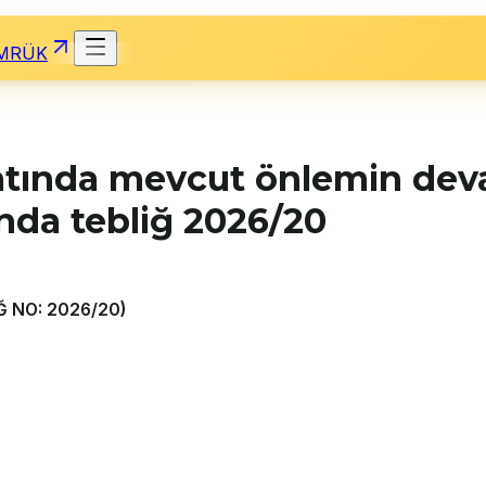
MRÜK
latında mevcut önlemin deva
nda tebliğ 2026/20
Ğ NO: 2026/20)