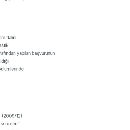
im dalını
astik
arafından yapılan başvurunun
ldığı
 bölümlerinde
iğ (2009/12)
suni deri”