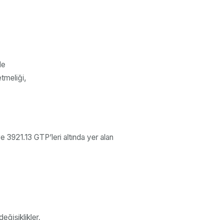
de
tmeliği,
3921.13 GTP’leri altında yer alan
eğişiklikler,