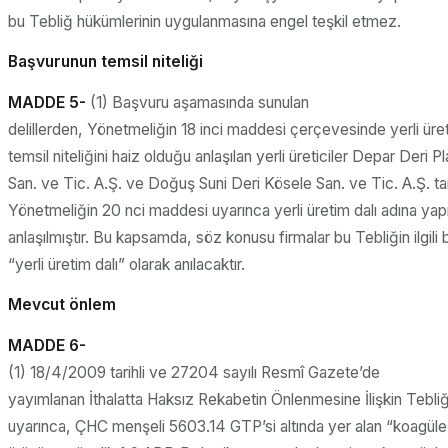
bu Tebliğ hükümlerinin uygulanmasına engel teşkil etmez.
Başvurunun temsil niteliği
MADDE 5-
(1) Başvuru aşamasında sunulan
delillerden, Yönetmeliğin 18 inci maddesi çerçevesinde yerli üret
temsil niteliğini haiz olduğu anlaşılan yerli üreticiler Depar Deri Pl
San. ve Tic. A.Ş. ve Doğuş Suni Deri Kösele San. ve Tic. A.Ş. t
Yönetmeliğin 20 nci maddesi uyarınca yerli üretim dalı adına yapı
anlaşılmıştır. Bu kapsamda, söz konusu firmalar bu Tebliğin ilgili
“yerli üretim dalı” olarak anılacaktır.
Mevcut önlem
MADDE 6-
(1) 18/4/2009 tarihli ve 27204 sayılı Resmî Gazete’de
yayımlanan İthalatta Haksız Rekabetin Önlenmesine İlişkin Tebl
uyarınca, ÇHC menşeli 5603.14 GTP’si altında yer alan “koagüle 