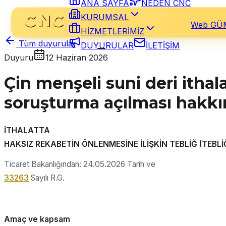
ANA SAYFA
NEDEN CNC
KURUMSAL
Web GÜ
HİZMETLERİMİZ
Tüm duyurular
DUYURULAR
İLETİŞİM
Duyuru
12 Haziran 2026
Çin menşeli suni deri itha
soruşturma açılması hakkı
İTHALATTA
HAKSIZ REKABETİN ÖNLENMESİNE İLİŞKİN TEBLİĞ (TEBLİ
Ticaret Bakanlığından: 24.05.2026 Tarih ve
33263
Sayılı R.G.
Amaç ve kapsam