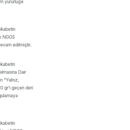
em yürürlüğe
ekabetin
ilk NGGS
vam edilmiştir.
ekabetin
pılmasına Dair
n “Yalnız,
0 gr’ı geçen deri
uygulamaya
ekabetin