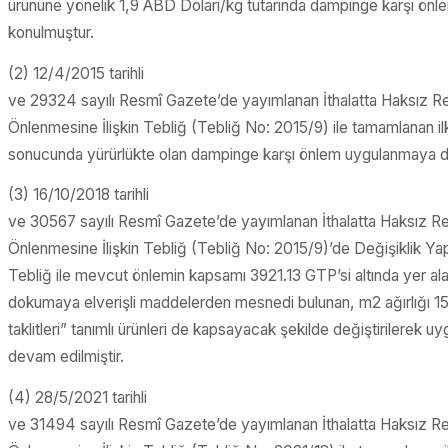
ürününe yönelik 1,9 ABD Doları/kg tutarında dampinge karşı önl
konulmuştur.
(2) 12/4/2015 tarihli
ve 29324 sayılı Resmî Gazete’de yayımlanan İthalatta Haksız R
Önlenmesine İlişkin Tebliğ (Tebliğ No: 2015/9) ile tamamlanan 
sonucunda yürürlükte olan dampinge karşı önlem uygulanmaya de
(3) 16/10/2018 tarihli
ve 30567 sayılı Resmî Gazete’de yayımlanan İthalatta Haksız R
Önlenmesine İlişkin Tebliğ (Tebliğ No: 2015/9)’de Değişiklik Ya
Tebliğ ile mevcut önlemin kapsamı 3921.13 GTP’si altında yer ala
dokumaya elverişli maddelerden mesnedi bulunan, m2 ağırlığı 15
taklitleri” tanımlı ürünleri de kapsayacak şekilde değiştirilerek 
devam edilmiştir.
(4) 28/5/2021 tarihli
ve 31494 sayılı Resmî Gazete’de yayımlanan İthalatta Haksız R